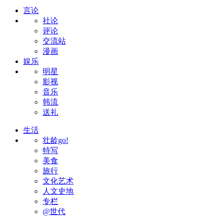
言论
社论
评论
交流站
漫画
娱乐
明星
影视
音乐
韩流
送礼
生活
壮龄go!
特写
美食
旅行
文化艺术
人文史地
专栏
@世代