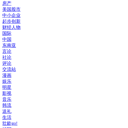
房产
美国股市
中小企业
起步创新
财经人物
国际
中国
东南亚
言论
社论
评论
交流站
漫画
娱乐
明星
影视
音乐
韩流
送礼
生活
壮龄go!