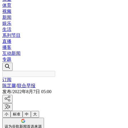
体育
视频
新闻
娱乐
生活
系列节目
直播
播客
互动新闻
专题
订阅
陈芷馨
/
联合早报
发布
/
2022年8月7日 05:00
小
标准
中
大
设为谷歌新闻首选来源