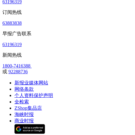
63196319
订阅热线
63883838
早报广告联系
63196319
新闻热线
1800-7416388
或
92288736
新报业媒体网站
网络条款
个人资料保护声明
全检索
ZShop集品店
海峡时报
商业时报