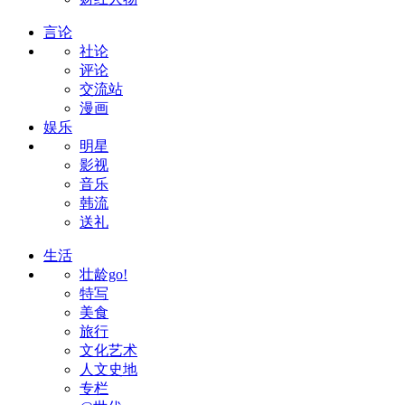
言论
社论
评论
交流站
漫画
娱乐
明星
影视
音乐
韩流
送礼
生活
壮龄go!
特写
美食
旅行
文化艺术
人文史地
专栏