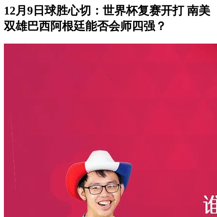
12月9日球胜心切：世界杯复赛开打 南美
双雄巴西阿根廷能否会师四强？