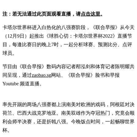
注：若无法通过此页面观看直播，请
点击这里
。
卡塔尔世界杯进入白热化的八强赛阶段，《联合早报》从今天
（12月9日）起推出《球胜心切：卡塔尔世界杯2022》直播节
目，每逢比赛日的晚上7时，一起分析球赛、预测比分、点评
球员。
节目由《联合早报》数码内容记者邴泓剑和体育记者陈明耀共
同呈现，通过
zaobao.sg
网站、《联合早报》脸书和早报
Youtube 频道直播。
率先开踢的两场八强赛都上演南美对欧洲的戏码，阿根廷对决
荷兰、巴西大战克罗地亚。南美双雄作为夺冠热门，究竟会顺
利会师半决赛，还是折戟八强。今晚饭点时间，一起畅聊世界
杯。