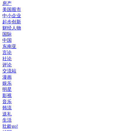
房产
美国股市
中小企业
起步创新
财经人物
国际
中国
东南亚
言论
社论
评论
交流站
漫画
娱乐
明星
影视
音乐
韩流
送礼
生活
壮龄go!