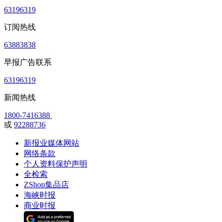
63196319
订阅热线
63883838
早报广告联系
63196319
新闻热线
1800-7416388
或
92288736
新报业媒体网站
网络条款
个人资料保护声明
全检索
ZShop集品店
海峡时报
商业时报