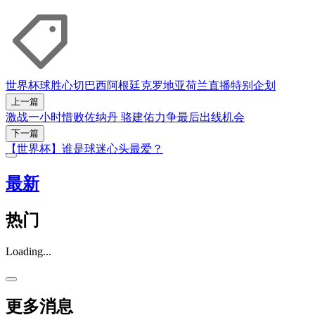
世界杯
球胜心切
巴西
阿根廷
克罗地亚
荷兰
直播
特别企划
上一篇
激战一小时惜败佐纳丹 骆建佑力争最后出线机会
下一篇
【世界杯】谁是球迷心头最爱？
最新
热门
Loading...
更多消息