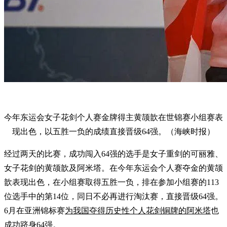
今年东运会女子花剑个人赛金牌得主黄颉歆在世锦赛小组赛表
现出色，以五胜一负的成绩直接晋级64强。（海峡时报）
经过两天的比赛，成功闯入64强的选手是女子重剑的可丽雅、
女子花剑的黄颉歆及阿米塔。在今年东运会个人赛夺金的黄颉
歆表现出色，在小组赛取得五胜一负，排在参加小组赛的113
位选手中的第14位，同日不必再进行淘汰赛，直接晋级64强。
6月在亚洲锦标赛
为我国夺得历史性个人花剑铜牌的阿米塔
也
成功跻身64强。