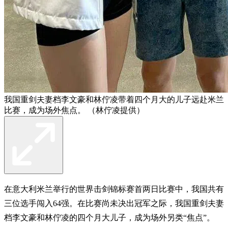
我国重剑夫妻档李文豪和林佇凌带着四个月大的儿子远赴米兰
比赛，成为场外焦点。 （林佇凌提供）
在意大利米兰举行的世界击剑锦标赛首两日比赛中，我国共有
三位选手闯入64强。在比赛尚未决出冠军之际，我国重剑夫妻
档李文豪和林佇凌的四个月大儿子，成为场外另类“焦点”。