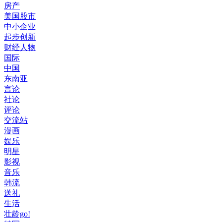
房产
美国股市
中小企业
起步创新
财经人物
国际
中国
东南亚
言论
社论
评论
交流站
漫画
娱乐
明星
影视
音乐
韩流
送礼
生活
壮龄go!