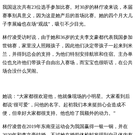
我国这次共有23位选手参加比赛。对30岁的林佇凌来说，本届
赛事别具意义，因为这是她产后的首场比赛。她的四个月大儿
子李展綸也在场“观战”，吸引不少目光。
林佇凌受访时说，由于她和36岁的丈夫李文豪都代表我国参加
世锦赛，家里没人照顾孩子，因此他们决定带孩子一起来到米
兰，并得到总会的支持，为他们特别安排航班和住宿。主办单
位也允许他们带孩子自由出入赛场，而宝宝也很听话，在公共
场合没什么哭闹。
她说：“大家都很欢迎他，他就像现场的小明星。大家看到后
都说‘很可爱’，问他的名字。起初我们本来挺担心会造成不
便，但幸好大家都很支持。他也给了我额外的动力。”
林佇凌曾在2019年东南亚运动会为我国赢得一银一铜，并在
2020年和李文豪结婚。不过她在婚前体检时发现到自己体内有