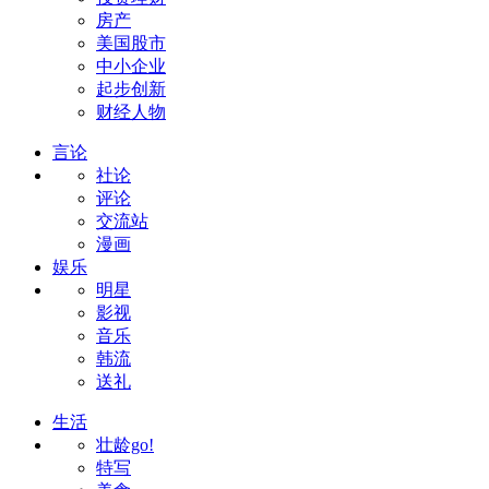
房产
美国股市
中小企业
起步创新
财经人物
言论
社论
评论
交流站
漫画
娱乐
明星
影视
音乐
韩流
送礼
生活
壮龄go!
特写