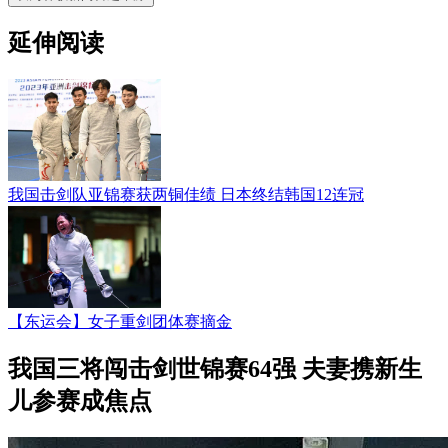
延伸阅读
我国击剑队亚锦赛获两铜佳绩 日本终结韩国12连冠
【东运会】女子重剑团体赛摘金
我国三将闯击剑世锦赛64强 夫妻携新生
儿参赛成焦点