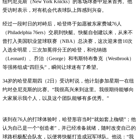
纽约尼克斯（New York Knicks）的客场球赛中迎来首秀。他
受访时表示，对有机会代表球队上阵感到兴奋。
经过一段时日的对峙后，哈登终于如愿被东家费城76人
（Philadelphia 76ers）交易到快艇。快艇自创建以来，从来不
曾打入美国职业篮球联赛（NBA）总决赛，这次迎来曾10次
入选全明星，三次加冕得分王的哈登，和伦纳德
（Leonard）、乔治（George）和韦斯特布鲁克（Westbrook）
等强将组成“四巨头”，瞬间让球迷有了希望。
34岁的哈登星期四（2日）受访时说，他计划参加星期一在纽
约对垒尼克斯的比赛。“我很高兴来到这里。我很期待能够向
大家展示我个人，以及这个团队能够有多优秀。”
谈到在76人的打球体验时，哈登形容当时“就如套上枷锁”；他
认为自己是一个“创造者”，并已经准备就绪，随时改变自己的
球路积极配合队友，以便将快艇打造成冠军球队。他说：“我