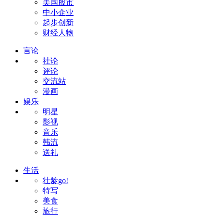
美国股市
中小企业
起步创新
财经人物
言论
社论
评论
交流站
漫画
娱乐
明星
影视
音乐
韩流
送礼
生活
壮龄go!
特写
美食
旅行