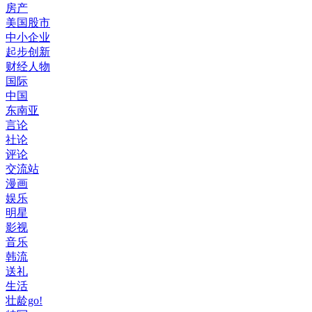
房产
美国股市
中小企业
起步创新
财经人物
国际
中国
东南亚
言论
社论
评论
交流站
漫画
娱乐
明星
影视
音乐
韩流
送礼
生活
壮龄go!