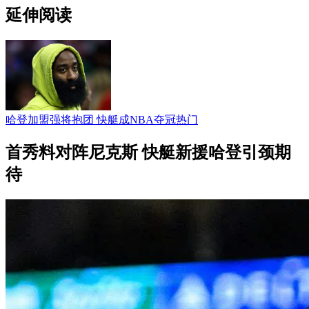
延伸阅读
哈登加盟强将抱团 快艇成NBA夺冠热门
首秀料对阵尼克斯 快艇新援哈登引颈期
待