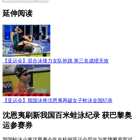
延伸阅读
【亚运会】混合泳接力女队抢跳 第三名成绩无效
【亚运会】我国泳将沈恩夷再破女子蛙泳全国纪录
沈恩夷刷新我国百米蛙泳纪录 获巴黎奥
运参赛券
我国蛙泳小将沈恩夷今年在杭州亚运会四次与奖牌擦肩而过，