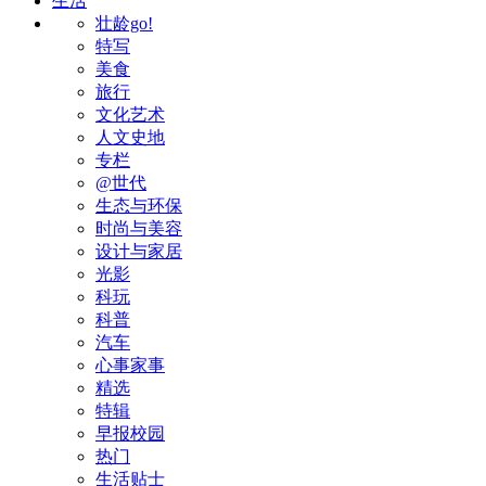
生活
壮龄go!
特写
美食
旅行
文化艺术
人文史地
专栏
@世代
生态与环保
时尚与美容
设计与家居
光影
科玩
科普
汽车
心事家事
精选
特辑
早报校园
热门
生活贴士