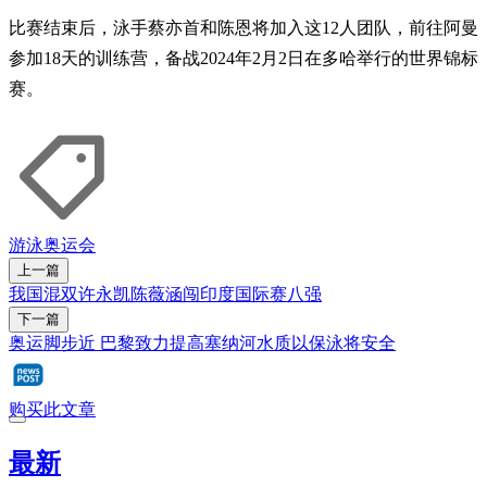
比赛结束后，泳手蔡亦首和陈恩将加入这12人团队，前往阿曼
参加18天的训练营，备战2024年2月2日在多哈举行的世界锦标
赛。
游泳
奥运会
上一篇
我国混双许永凯陈薇涵闯印度国际赛八强
下一篇
奥运脚步近 巴黎致力提高塞纳河水质以保泳将安全
购买此文章
最新