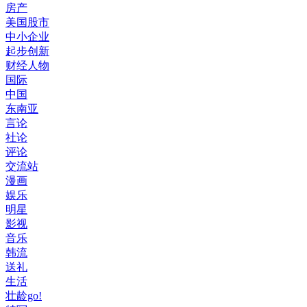
房产
美国股市
中小企业
起步创新
财经人物
国际
中国
东南亚
言论
社论
评论
交流站
漫画
娱乐
明星
影视
音乐
韩流
送礼
生活
壮龄go!