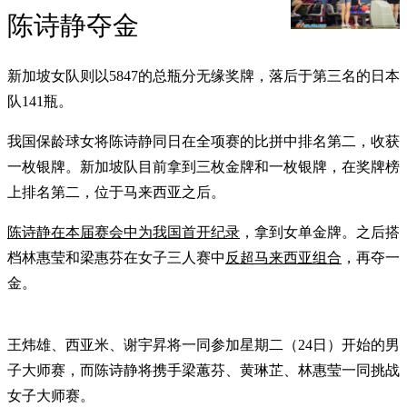
陈诗静夺金
新加坡女队则以5847的总瓶分无缘奖牌，落后于第三名的日本
队141瓶。
我国保龄球女将陈诗静同日在全项赛的比拼中排名第二，收获
一枚银牌。新加坡队目前拿到三枚金牌和一枚银牌，在奖牌榜
上排名第二，位于马来西亚之后。
陈诗静在本届赛会中为我国首开纪录
，拿到女单金牌。之后搭
档林惠莹和梁惠芬在女子三人赛中
反超马来西亚组合
，再夺一
金。
王炜雄、西亚米、谢宇昇将一同参加星期二（24日）开始的男
子大师赛，而陈诗静将携手梁蕙芬、黄琳芷、林惠莹一同挑战
女子大师赛。