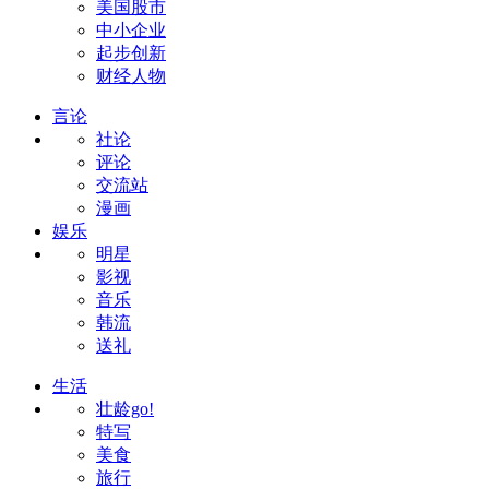
美国股市
中小企业
起步创新
财经人物
言论
社论
评论
交流站
漫画
娱乐
明星
影视
音乐
韩流
送礼
生活
壮龄go!
特写
美食
旅行