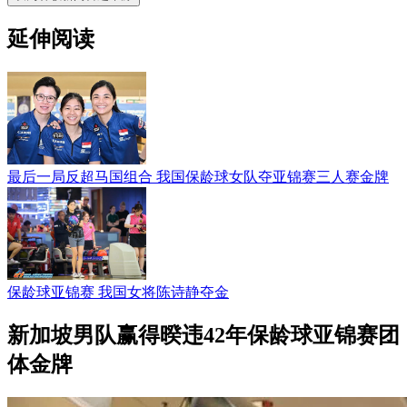
延伸阅读
最后一局反超马国组合 我国保龄球女队夺亚锦赛三人赛金牌
保龄球亚锦赛 我国女将陈诗静夺金
新加坡男队赢得暌违42年保龄球亚锦赛团
体金牌