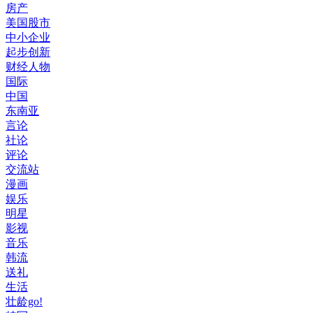
房产
美国股市
中小企业
起步创新
财经人物
国际
中国
东南亚
言论
社论
评论
交流站
漫画
娱乐
明星
影视
音乐
韩流
送礼
生活
壮龄go!