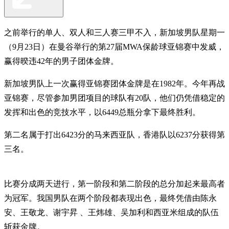
之前举行的单人、双人和三人赛三甲不入，新加坡男队星期一
（9月23日）在曼谷举行的第27届MWA保龄球亚锦赛中发威，
赢得暌违42年的男子团体金牌。
新加坡男队上一次赢得亚锦赛团体金牌是在1982年。今年再战
亚锦赛，尽管参加男团项目的球队有20队，他们仍凭借稳定的
发挥和出色的竞技水平，以6449总瓶分拿下最终胜利。
第二名属于打出6423分的马来西亚队，香港队以6237分获得第
三名。
比赛分成两天进行，第一阶段和第二阶段的总分加起来最高者
为冠军。我国男队在两个阶段都表现出色，最终凭借由陈永
安、王敬龙、谢宇昇 、王炜雄、吴加利和西亚米组成的队伍
斩获金牌。