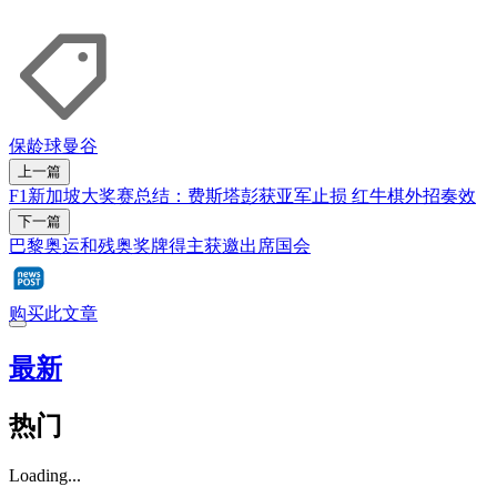
保龄球
曼谷
上一篇
F1新加坡大奖赛总结：费斯塔彭获亚军止损 红牛棋外招奏效
下一篇
巴黎奥运和残奥奖牌得主获邀出席国会
购买此文章
最新
热门
Loading...