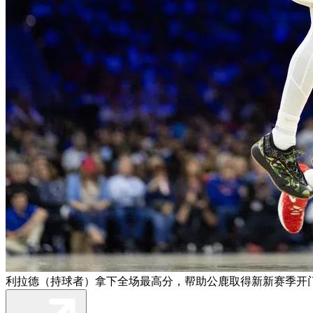
利拉德（持球者）拿下全场最高分，帮助公鹿取得新新赛季开门