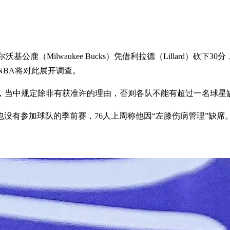
Milwaukee Bucks）凭借利拉德（Lillard）砍下30
上阵，NBA将对此展开调查。
席，当中规定除非有获准许的理由，否则各队不能有超过一名球
没有参加球队的季前赛，76人上周称他因“左膝伤病管理”缺席。