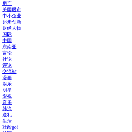
房产
美国股市
中小企业
起步创新
财经人物
国际
中国
东南亚
言论
社论
评论
交流站
漫画
娱乐
明星
影视
音乐
韩流
送礼
生活
壮龄go!