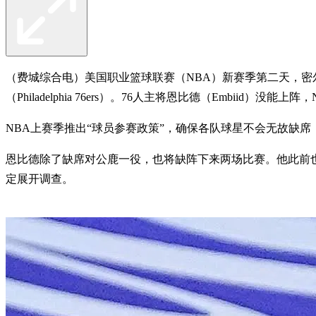
（费城综合电）美国职业篮球联赛（NBA）新赛季第二天，密尔沃基公鹿（
（Philadelphia 76ers）。76人主将恩比德（Embiid）没能
NBA上赛季推出“球员参赛政策”，确保各队球星不会无故缺
恩比德除了缺席对公鹿一役，也将缺阵下来两场比赛。他此前也
定展开调查。