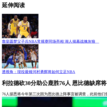
延伸阅读
詹皇圆梦父子兵NBA常规赛同场亮相 湖人揭幕战擒灰狼
透视角：现役最矮河村勇辉将如何立足NBA
利拉德砍30分助公鹿胜76人 恩比德缺席
76人据悉将今年第三次因为恩比德上阵事宜被调查，此前他们