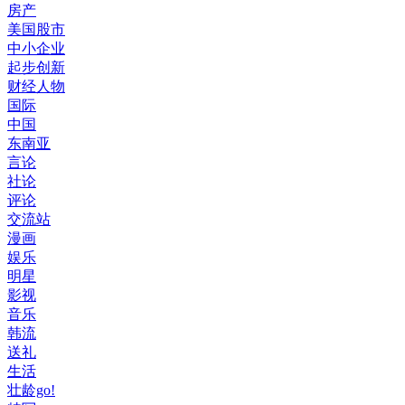
房产
美国股市
中小企业
起步创新
财经人物
国际
中国
东南亚
言论
社论
评论
交流站
漫画
娱乐
明星
影视
音乐
韩流
送礼
生活
壮龄go!