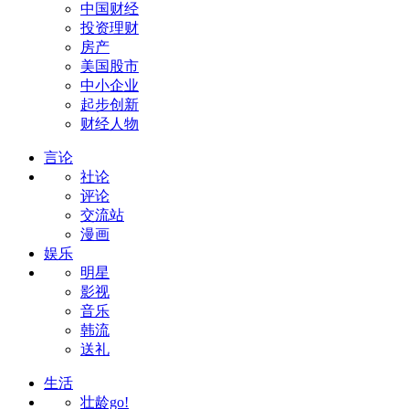
中国财经
投资理财
房产
美国股市
中小企业
起步创新
财经人物
言论
社论
评论
交流站
漫画
娱乐
明星
影视
音乐
韩流
送礼
生活
壮龄go!