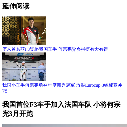
延伸阅读
历来首名获F3资格我国车手 何宗宪异乡拼搏有舍有得
我国小车手何宗宪勇夺年度新秀冠军 放眼Eurocup-3锦标赛冲
冠
我国首位F3车手加入法国车队 小将何宗
宪3月开跑