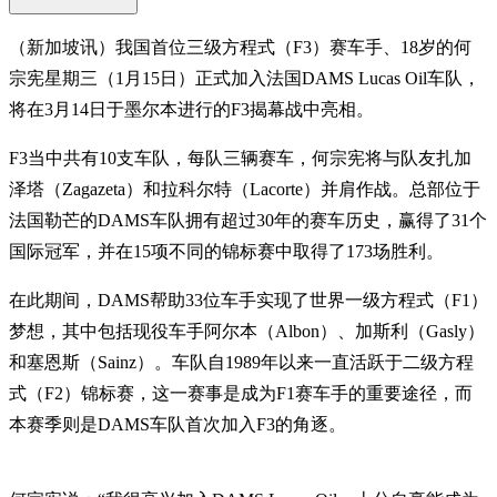
（新加坡讯）我国首位三级方程式（F3）赛车手、18岁的何
宗宪星期三（1月15日）正式加入法国DAMS Lucas Oil车队，
将在3月14日于墨尔本进行的F3揭幕战中亮相。
F3当中共有10支车队，每队三辆赛车，何宗宪将与队友扎加
泽塔（Zagazeta）和拉科尔特（Lacorte）并肩作战。总部位于
法国勒芒的DAMS车队拥有超过30年的赛车历史，赢得了31个
国际冠军，并在15项不同的锦标赛中取得了173场胜利。
在此期间，DAMS帮助33位车手实现了世界一级方程式（F1）
梦想，其中包括现役车手阿尔本（Albon）、加斯利（Gasly）
和塞恩斯（Sainz）。车队自1989年以来一直活跃于二级方程
式（F2）锦标赛，这一赛事是成为F1赛车手的重要途径，而
本赛季则是DAMS车队首次加入F3的角逐。