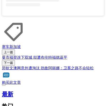
赛车
新加坡
上一篇
曼市福登连下双城 却遭布伦特福德逼平
下一篇
郑钦文澳网意外遭淘汰 劲敌阿丽娜：卫冕之路不会轻松
购买此文章
最新