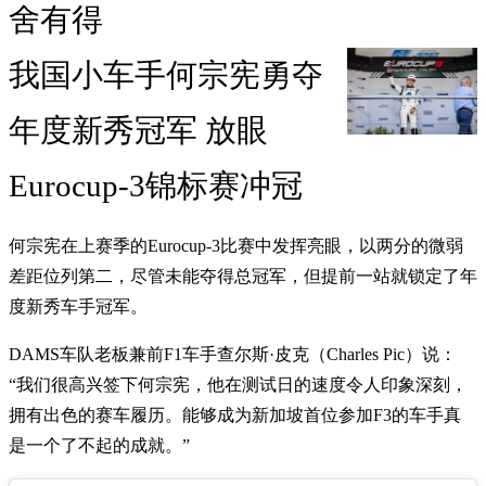
舍有得
我国小车手何宗宪勇夺
年度新秀冠军 放眼
Eurocup-3锦标赛冲冠
何宗宪在上赛季的Eurocup-3比赛中发挥亮眼，以两分的微弱
差距位列第二，尽管未能夺得总冠军，但提前一站就锁定了年
度新秀车手冠军。
DAMS车队老板兼前F1车手查尔斯·皮克（Charles Pic）说：
“我们很高兴签下何宗宪，他在测试日的速度令人印象深刻，
拥有出色的赛车履历。能够成为新加坡首位参加F3的车手真
是一个了不起的成就。”