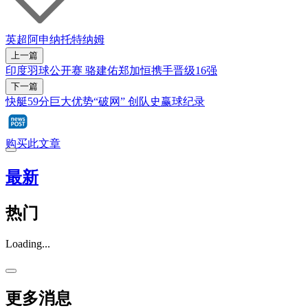
英超
阿申纳
托特纳姆
上一篇
印度羽球公开赛 骆建佑郑加恒携手晋级16强
下一篇
快艇59分巨大优势“破网” 创队史赢球纪录
购买此文章
最新
热门
Loading...
更多消息