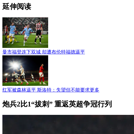
延伸阅读
曼市福登连下双城 却遭布伦特福德逼平
红军被森林逼平 斯洛特：失望但不能要求更多
炮兵2比1“拔刺” 重返英超争冠行列