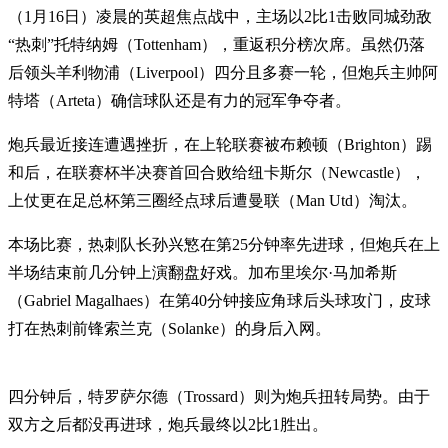
（1月16日）凌晨的英超焦点战中，主场以2比1击败同城劲敌
“热刺”托特纳姆（Tottenham），重返积分榜次席。虽然仍落
后领头羊利物浦（Liverpool）四分且多赛一轮，但炮兵主帅阿
特塔（Arteta）确信球队还是有力的冠军争夺者。
炮兵最近接连遭遇挫折，在上轮联赛被布赖顿（Brighton）踢
和后，在联赛杯半决赛首回合败给纽卡斯尔（Newcastle），
上仗更在足总杯第三圈经点球后遭曼联（Man Utd）淘汰。
本场比赛，热刺队长孙兴慜在第25分钟率先进球，但炮兵在上
半场结束前几分钟上演翻盘好戏。加布里埃尔·马加希斯
（Gabriel Magalhaes）在第40分钟接应角球后头球攻门，皮球
打在热刺前锋索兰克（Solanke）的身后入网。
四分钟后，特罗萨尔德（Trossard）则为炮兵扭转局势。由于
双方之后都没再进球，炮兵最终以2比1胜出。