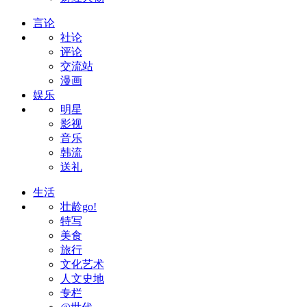
言论
社论
评论
交流站
漫画
娱乐
明星
影视
音乐
韩流
送礼
生活
壮龄go!
特写
美食
旅行
文化艺术
人文史地
专栏