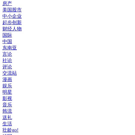
房产
美国股市
中小企业
起步创新
财经人物
国际
中国
东南亚
言论
社论
评论
交流站
漫画
娱乐
明星
影视
音乐
韩流
送礼
生活
壮龄go!