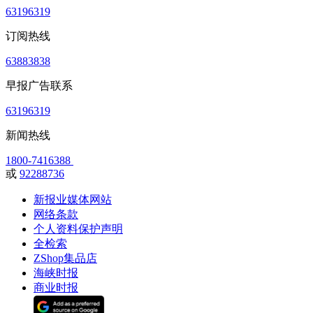
63196319
订阅热线
63883838
早报广告联系
63196319
新闻热线
1800-7416388
或
92288736
新报业媒体网站
网络条款
个人资料保护声明
全检索
ZShop集品店
海峡时报
商业时报