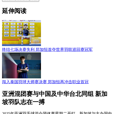
延伸阅读
终结七场决赛失利 郑加恒首夺世界羽联巡回赛冠军
闯入泰国羽球大师赛决赛 郑加恒再冲击职业首冠
亚洲混团赛与中国及中华台北同组 新加
坡羽队志在一搏
2025年亚洲羽毛球混合团体赛星期二开打，新加坡与主办国中