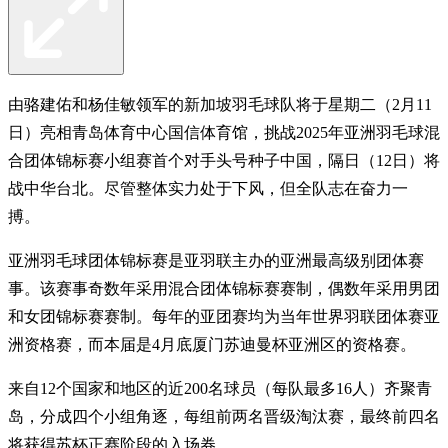
由骆建佑和杨佳敏领军的新加坡羽毛球队将于星期二（2月11
日）亮相青岛体育中心国信体育馆，挑战2025年亚洲羽毛球混
合团体锦标赛小组赛首个对手头号种子中国，隔日（12日）将
战中华台北。尽管整体实力处于下风，但全队志在奋力一
搏。
亚洲羽毛球团体锦标赛是亚羽联主办的亚洲最高级别团体赛
事。该赛事奇数年采用混合团体锦标赛赛制，偶数年采用男团
和女团锦标赛赛制。每年的亚团赛均为当年世界羽联团体赛亚
洲资格赛，而本届是4月底厦门苏迪曼杯亚洲区的资格赛。
来自12个国家和地区的近200名球员（每队最多16人）齐聚青
岛，分成四个小组角逐，每组前两名晋级淘汰赛，最终前四名
将获得苏杯正赛阶段的入场券。