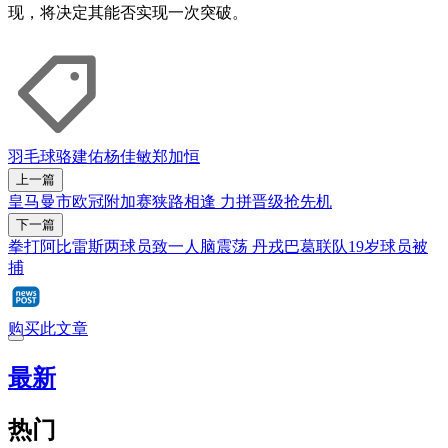
现，将决定其能否实现一次突破。
羽毛球
骆建佑
杨佳敏
郑加恒
上一篇
皇马曼市欧冠附加赛狭路相逢 力拼晋级抢先机
下一篇
拳打阿比雷斯两球员致一人脑震荡 丹戎巴葛联队19岁球员被
捕
购买此文章
最新
热门