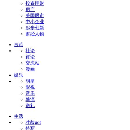
投资理财
房产
美国股市
中小企业
起步创新
财经人物
言论
社论
评论
交流站
漫画
娱乐
明星
影视
音乐
韩流
送礼
生活
壮龄go!
特写