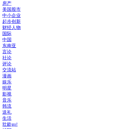
房产
美国股市
中小企业
起步创新
财经人物
国际
中国
东南亚
言论
社论
评论
交流站
漫画
娱乐
明星
影视
音乐
韩流
送礼
生活
壮龄go!