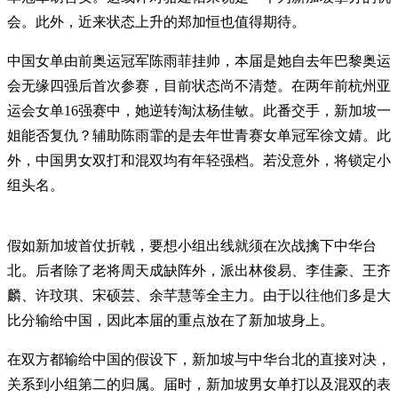
会。此外，近来状态上升的郑加恒也值得期待。
中国女单由前奥运冠军陈雨菲挂帅，本届是她自去年巴黎奥运
会无缘四强后首次参赛，目前状态尚不清楚。在两年前杭州亚
运会女单16强赛中，她逆转淘汰杨佳敏。此番交手，新加坡一
姐能否复仇？辅助陈雨霏的是去年世青赛女单冠军徐文婧。此
外，中国男女双打和混双均有年轻强档。若没意外，将锁定小
组头名。
假如新加坡首仗折戟，要想小组出线就须在次战擒下中华台
北。后者除了老将周天成缺阵外，派出林俊易、李佳豪、王齐
麟、许玟琪、宋硕芸、余芊慧等全主力。由于以往他们多是大
比分输给中国，因此本届的重点放在了新加坡身上。
在双方都输给中国的假设下，新加坡与中华台北的直接对决，
关系到小组第二的归属。届时，新加坡男女单打以及混双的表