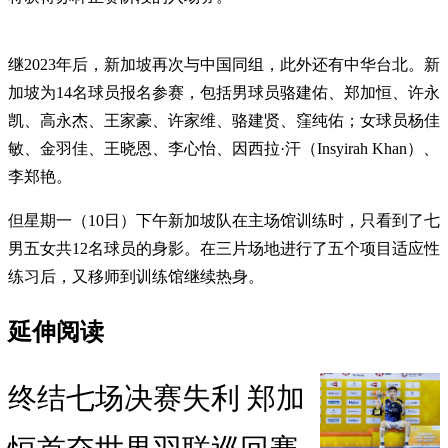
继2023年后，新加坡再次与中国同组，此外还有中华台北。新
加坡为14名球员报名参赛，包括男球员骆建佑、郑加恒、许永
凯、高永杰、王家豪、许家维、骆建贤、窪纯佑；女球员杨佳
敏、金羽佳、王晓恩、李心怡、因西拉·汗（Insyirah Khan）、
李郑艳。
但星期一（10日）下午新加坡队在主场馆训练时，只看到了七
男五女共12名球员的身影。在三片场地进行了五个项目适应性
练习后，又移师到训练馆继续热身。
延伸阅读
终结七场决赛失利 郑加