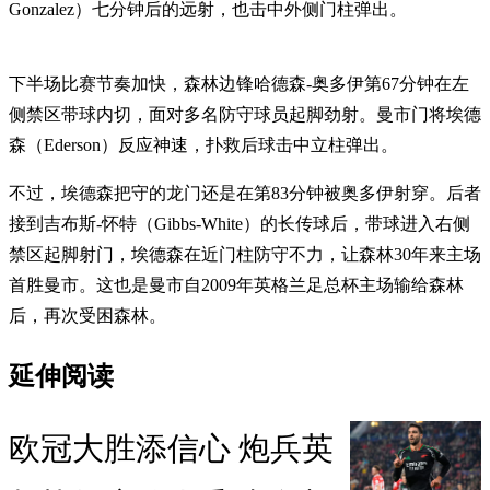
Gonzalez）七分钟后的远射，也击中外侧门柱弹出。
下半场比赛节奏加快，森林边锋哈德森-奥多伊第67分钟在左
侧禁区带球内切，面对多名防守球员起脚劲射。曼市门将埃德
森（Ederson）反应神速，扑救后球击中立柱弹出。
不过，埃德森把守的龙门还是在第83分钟被奥多伊射穿。后者
接到吉布斯-怀特（Gibbs-White）的长传球后，带球进入右侧
禁区起脚射门，埃德森在近门柱防守不力，让森林30年来主场
首胜曼市。这也是曼市自2009年英格兰足总杯主场输给森林
后，再次受困森林。
延伸阅读
欧冠大胜添信心 炮兵英