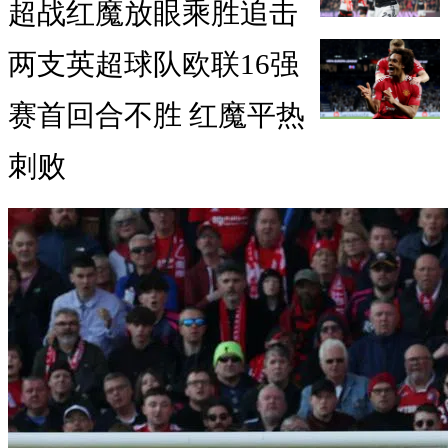
超战红魔放眼乘胜追击
两支英超球队欧联16强
赛首回合不胜 红魔平热
刺败