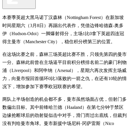
本赛季英超大黑马诺丁汉森林（Nottingham Forest）在新加坡
时间星期六（3月8日）再踢出代表作，凭借边锋哈德森-奥多
伊（Hudson-Odoi）一脚爆射得分，主场1比0拿下英超四连冠
得主曼市（Manchester City），稳住积分榜第三的位置。
在这场比赛之前，森林三场英超比赛不胜，只领先第四的曼市
一分。森林此前曾在主场逼平目前积分榜排名前二的豪门利物
浦（Liverpool）和阿申纳（Arsenal），星期六再次发挥主场威
力，向曼市报回首循环0比3落败的一箭之仇，在还有10轮的情
况下，增加参加下赛季欧冠联赛的希望。
两队上半场创造的机会都不多，曼市虽然场面占优，但射门多
数偏出目标。其中前锋哈兰德（Haaland）在第七分钟于禁区
边缘抢断球后的劲射疑似击中对手，滑门而过出底线，但裁判
没有判给曼市角球。曼市新援中场尼科·冈萨雷斯（Nico