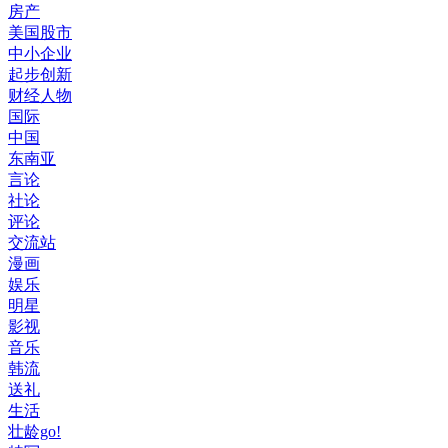
房产
美国股市
中小企业
起步创新
财经人物
国际
中国
东南亚
言论
社论
评论
交流站
漫画
娱乐
明星
影视
音乐
韩流
送礼
生活
壮龄go!