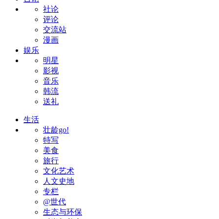
社论
评论
交流站
漫画
娱乐
明星
影视
音乐
韩流
送礼
生活
壮龄go!
特写
美食
旅行
文化艺术
人文史地
专栏
@世代
生态与环保