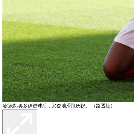
哈德森-奥多伊进球后，兴奋地滑跪庆祝。 （路透社）