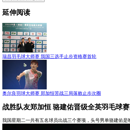
延伸阅读
瑞昌羽毛球大师赛 我国三选手止步资格赛首轮
奥尔良羽球大师赛 郑加恒苦战三局落败止步次圈
战胜队友郑加恒 骆建佑晋级全英羽毛球赛
我国星期二一共有五名球员出战三个赛项，头号男单骆建佑是