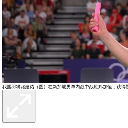
我国羽将骆建佑（图）在新加坡男单内战中战胜郑加恒，获得晋