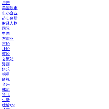
房产
美国股市
中小企业
起步创新
财经人物
国际
中国
东南亚
言论
社论
评论
交流站
漫画
娱乐
明星
影视
音乐
韩流
送礼
生活
壮龄go!