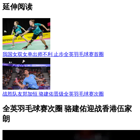
延伸阅读
我国女双女单出师不利 止步全英羽毛球赛首圈
战胜队友郑加恒 骆建佑晋级全英羽毛球赛次圈
全英羽毛球赛次圈 骆建佑迎战香港伍家
朗