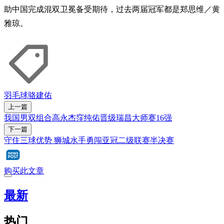
助中国完成混双卫冕备受期待，过去两届冠军都是郑思维／黄
雅琼。
羽毛球
骆建佑
上一篇
我国男双组合高永杰窪纯佑晋级瑞昌大师赛16强
下一篇
守住三球优势 狮城水手勇闯亚冠二级联赛半决赛
购买此文章
最新
热门