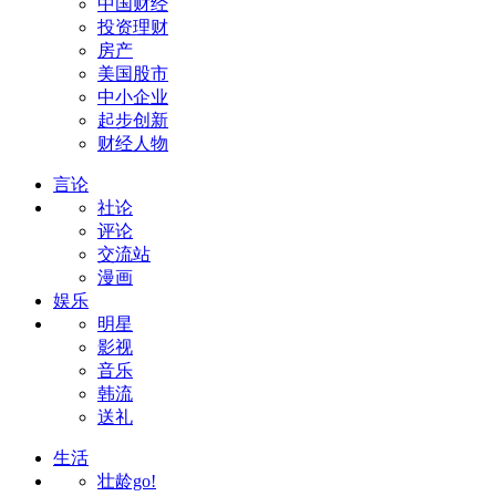
中国财经
投资理财
房产
美国股市
中小企业
起步创新
财经人物
言论
社论
评论
交流站
漫画
娱乐
明星
影视
音乐
韩流
送礼
生活
壮龄go!