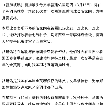
（新加坡讯）新加坡头号男单骆建佑星期四（3月13日）将在
全英羽毛球赛（超级1000赛）次圈迎战香港球员伍家朗，力拼
复赛资格。
本届比赛表现不俗的伍家朗在首圈以19比21、21比16、21比
12，逆转打败赛会七号种子、马来西亚一哥李梓嘉晋级，将两
人的交手纪录改写至五胜六负。
骆建佑将在这轮与伍家朗争夺复赛资格。他们过去在世界羽联
巡回赛交手过四次，骆建佑均保持全胜，最后一次交手是在去
年的全英赛，当时我国羽将直落两局胜出。
骆建佑是我国在本届全英赛仅存的球员，女单杨佳敏、男单郑
加恒和混双许永凯／金羽佳都已出局。
在星期三（12日）进行的剩余首圈赛事中，次号种子、马来西
亚混双陈堂杰／杜依蔚遭淘汰。这是自上周奥尔良大师赛（超