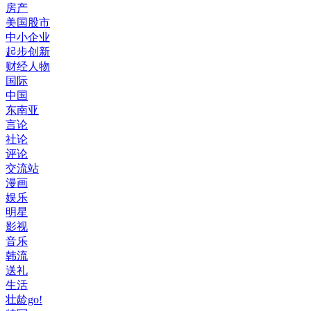
房产
美国股市
中小企业
起步创新
财经人物
国际
中国
东南亚
言论
社论
评论
交流站
漫画
娱乐
明星
影视
音乐
韩流
送礼
生活
壮龄go!