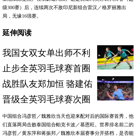
级300赛）后，连续两次不敌印尼新组合雷汉／格罗丽雅出
局，无缘16强赛。
延伸阅读
我国女双女单出师不利
止步全英羽毛球赛首圈
战胜队友郑加恒 骆建佑
晋级全英羽毛球赛次圈
中国组合冯彦哲／魏雅欣当天也迎来配对后的国际赛首秀，他
们直落两局击败泰国组合帕克卡波／慕恩旺。世界排名前二的
冯彦哲／黄东萍和蒋振邦／魏雅欣本届赛事分开搭档，是否能