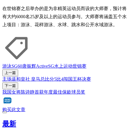
在世锦赛之后举办的是为非精英运动员而设的大师赛，预计将
有大约6000名25岁及以上的运动员参与。大师赛将涵盖五个水
上项目：游泳、花样游泳、水球、跳水和公开水域游泳。
游泳
SG60
唐振辉
ActiveSG
水上运动世锦赛
上一篇
主场逼和皇社 皇马总比分5比4闯国王杯决赛
下一篇
我国女将陈诗静首获年度最佳保龄球员奖
购买此文章
最新