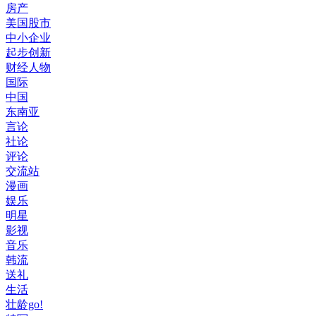
房产
美国股市
中小企业
起步创新
财经人物
国际
中国
东南亚
言论
社论
评论
交流站
漫画
娱乐
明星
影视
音乐
韩流
送礼
生活
壮龄go!