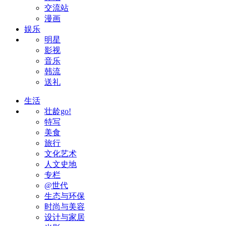
交流站
漫画
娱乐
明星
影视
音乐
韩流
送礼
生活
壮龄go!
特写
美食
旅行
文化艺术
人文史地
专栏
@世代
生态与环保
时尚与美容
设计与家居