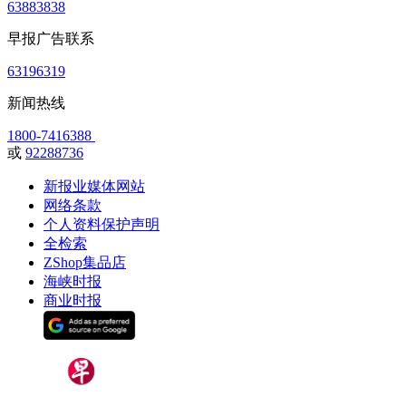
63883838
早报广告联系
63196319
新闻热线
1800-7416388
或
92288736
新报业媒体网站
网络条款
个人资料保护声明
全检索
ZShop集品店
海峡时报
商业时报