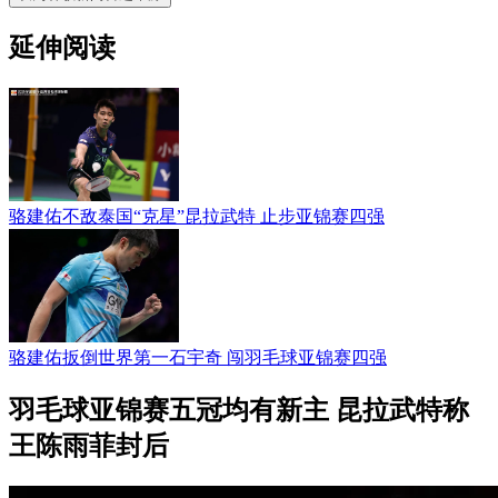
延伸阅读
骆建佑不敌泰国“克星”昆拉武特 止步亚锦赛四强
骆建佑扳倒世界第一石宇奇 闯羽毛球亚锦赛四强
羽毛球亚锦赛五冠均有新主 昆拉武特称
王陈雨菲封后