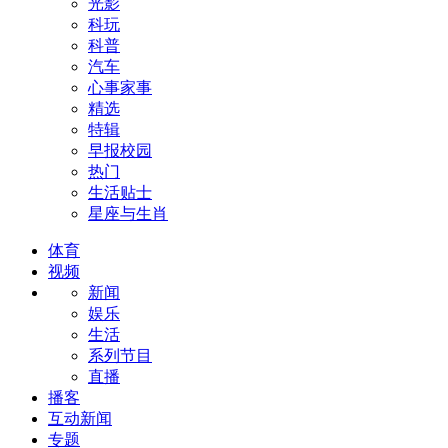
光影
科玩
科普
汽车
心事家事
精选
特辑
早报校园
热门
生活贴士
星座与生肖
体育
视频
新闻
娱乐
生活
系列节目
直播
播客
互动新闻
专题