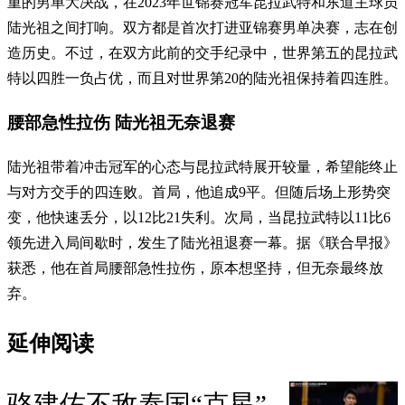
重的男单大决战，在2023年世锦赛冠军昆拉武特和东道主球员
陆光祖之间打响。双方都是首次打进亚锦赛男单决赛，志在创
造历史。不过，在双方此前的交手纪录中，世界第五的昆拉武
特以四胜一负占优，而且对世界第20的陆光祖保持着四连胜。
腰部急性拉伤 陆光祖无奈退赛
陆光祖带着冲击冠军的心态与昆拉武特展开较量，希望能终止
与对方交手的四连败。首局，他追成9平。但随后场上形势突
变，他快速丢分，以12比21失利。次局，当昆拉武特以11比6
领先进入局间歇时，发生了陆光祖退赛一幕。据《联合早报》
获悉，他在首局腰部急性拉伤，原本想坚持，但无奈最终放
弃。
延伸阅读
骆建佑不敌泰国“克星”