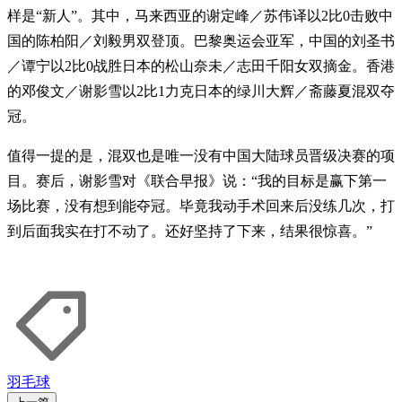
样是“新人”。其中，马来西亚的谢定峰／苏伟译以2比0击败中
国的陈柏阳／刘毅男双登顶。巴黎奥运会亚军，中国的刘圣书
／谭宁以2比0战胜日本的松山奈未／志田千阳女双摘金。香港
的邓俊文／谢影雪以2比1力克日本的绿川大辉／斋藤夏混双夺
冠。
值得一提的是，混双也是唯一没有中国大陆球员晋级决赛的项
目。赛后，谢影雪对《联合早报》说：“我的目标是赢下第一
场比赛，没有想到能夺冠。毕竟我动手术回来后没练几次，打
到后面我实在打不动了。还好坚持了下来，结果很惊喜。”
羽毛球