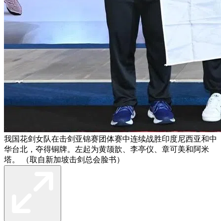
我国花剑女队在击剑亚锦赛团体赛中连续战胜印度尼西亚和中
华台北，夺得铜牌。左起为黄颉歆、李亭仪、章可美和阿米
塔。 （取自新加坡击剑总会脸书）