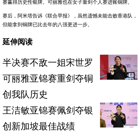
赛赢得历史性银牌。可丽雅也在女子重剑个人赛进账铜牌。
赛后，阿米塔告诉《联合早报》，虽然遗憾未能击败香港队，
但能拿到铜牌已比去年的八强更进一步。
延伸阅读
半决赛不敌一姐宋世罗
可丽雅亚锦赛重剑夺铜
创我队历史
王洁敏亚锦赛佩剑夺银
创新加坡最佳战绩