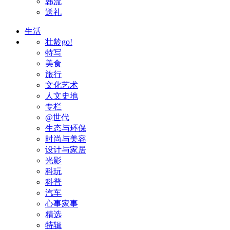
韩流
送礼
生活
壮龄go!
特写
美食
旅行
文化艺术
人文史地
专栏
@世代
生态与环保
时尚与美容
设计与家居
光影
科玩
科普
汽车
心事家事
精选
特辑