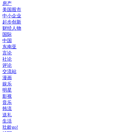
房产
美国股市
中小企业
起步创新
财经人物
国际
中国
东南亚
言论
社论
评论
交流站
漫画
娱乐
明星
影视
音乐
韩流
送礼
生活
壮龄go!