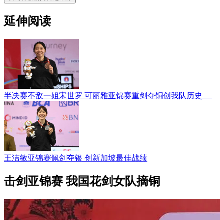
延伸阅读
半决赛不敌一姐宋世罗 可丽雅亚锦赛重剑夺铜创我队历史
王洁敏亚锦赛佩剑夺银 创新加坡最佳战绩
击剑亚锦赛 我国花剑女队摘铜