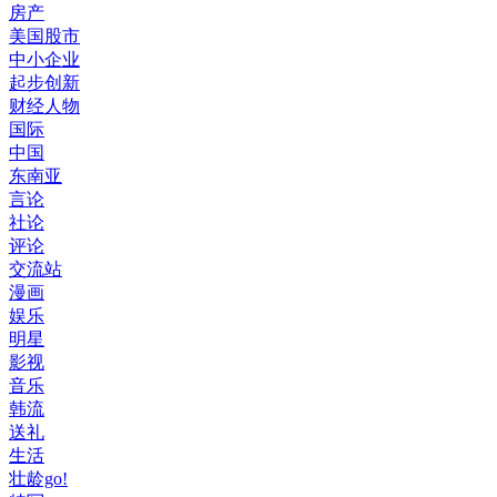
房产
美国股市
中小企业
起步创新
财经人物
国际
中国
东南亚
言论
社论
评论
交流站
漫画
娱乐
明星
影视
音乐
韩流
送礼
生活
壮龄go!