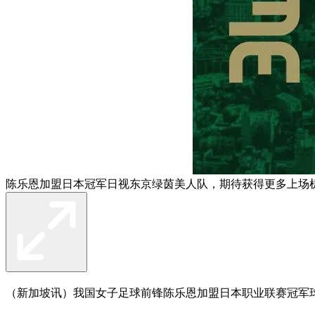
陈乐恩加盟日本冠军日视东京绿茵美人队，期待获得更多上场机会，
（新加坡讯）我国女子足球前锋陈乐恩加盟日本职业联赛冠军球队日视东京