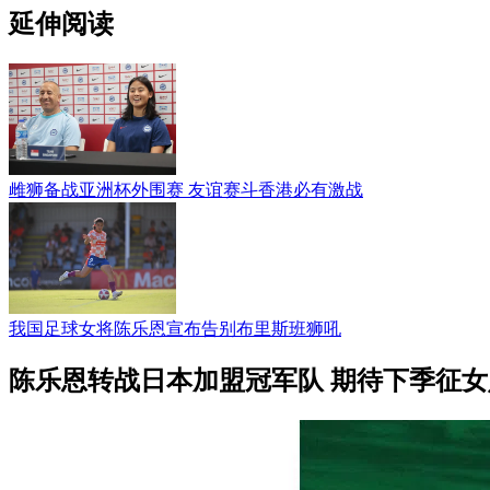
延伸阅读
雌狮备战亚洲杯外围赛 友谊赛斗香港必有激战
我国足球女将陈乐恩宣布告别布里斯班狮吼
陈乐恩转战日本加盟冠军队 期待下季征