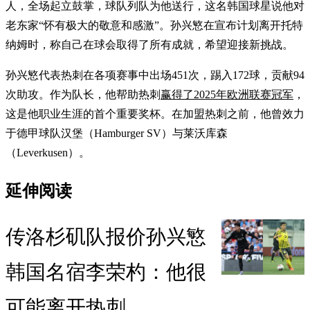
人，全场起立鼓掌，球队列队为他送行，这名韩国球星说他对
老东家“怀有极大的敬意和感激”。孙兴慜在宣布计划离开托特
纳姆时，称自己在球会取得了所有成就，希望迎接新挑战。
孙兴慜代表热刺在各项赛事中出场451次，踢入172球，贡献94
次助攻。作为队长，他帮助热刺
赢得了2025年欧洲联赛冠军
，
这是他职业生涯的首个重要奖杯。在加盟热刺之前，他曾效力
于德甲球队汉堡（Hamburger SV）与莱沃库森
（Leverkusen）。
延伸阅读
传洛杉矶队报价孙兴慜
韩国名宿李荣杓：他很
可能离开热刺