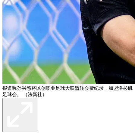
报道称孙兴慜将以创职业足球大联盟转会费纪录，加盟洛杉矶
足球会。 （法新社）