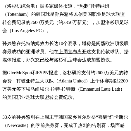
（洛杉矶综合电）据多家媒体报道，“热刺”托特纳姆
（Tottenham）的韩国球星孙兴慜将以创美国职业足球大联盟
转会费纪录的2600万美元（约3350万新元），加盟洛杉矶足球
会（Los Angeles FC）。
孙兴慜在托特纳姆效力长达10个赛季，堪称是闯荡欧洲顶级联
赛最成功的亚洲球员。他在
上周宣布离开
这支北伦敦球队。据
媒体报道，孙兴慜已经与洛杉矶足球会达成加盟协议。
据GiveMeSport和ESPN报道，洛杉矶将支付约2600万美元的转
会费，打破亚特兰大联队（Atlanta United）上个休赛期以2200
万美元签下埃马纽埃尔·拉特·拉特赫（Emmanuel Latte Lath）
的美国职业足球大联盟转会费纪录。
33岁的孙兴慜刚在上周末于韩国家乡首尔对垒“喜鹊”纽卡斯尔
（Newcastle）的季前热身赛，完成了热刺的告别赛，场面感