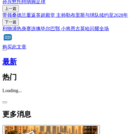
孙兴慜
托特纳姆
足球
上一篇
带领桑德兰重返英超殿堂 主帅勒布里斯与球队续约至2028年
下一篇
利物浦热身赛连擒毕尔巴鄂 小将恩古莫哈闪耀全场
购买此文章
最新
热门
Loading...
更多消息