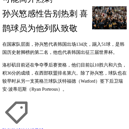
孙兴慜感性告别热刺 喜
鹊球员为他列队致敬
在国家队层面，孙兴慜代表韩国出场134次，踢入51球，是韩
国历史射脚榜的第二名，他也代表韩国出征三届世界杯。
洛杉矶目前还在争夺季后赛资格，他们目前以10胜六和六负，
积36分的成绩，在西部联盟排名第六。除了孙兴慜，球队也在
较早时从另一支英格兰球队沃特福德（Watford）签下后卫瑞
安·波蒂厄斯（Ryan Porteous）。