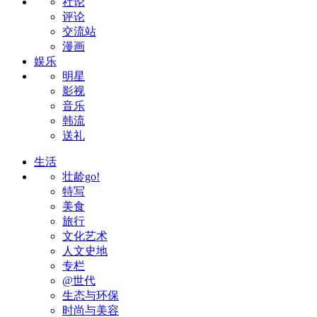
社论
评论
交流站
漫画
娱乐
明星
影视
音乐
韩流
送礼
生活
壮龄go!
特写
美食
旅行
文化艺术
人文史地
专栏
@世代
生态与环保
时尚与美容