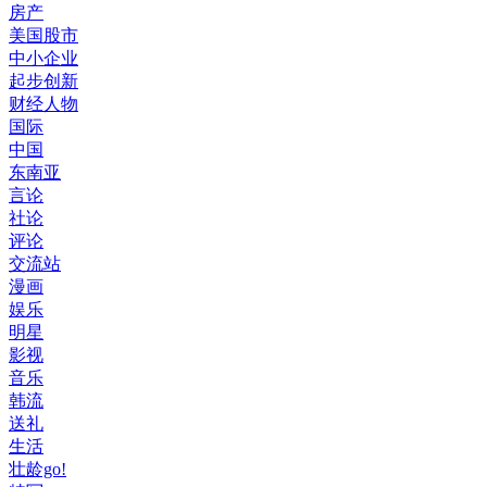
房产
美国股市
中小企业
起步创新
财经人物
国际
中国
东南亚
言论
社论
评论
交流站
漫画
娱乐
明星
影视
音乐
韩流
送礼
生活
壮龄go!