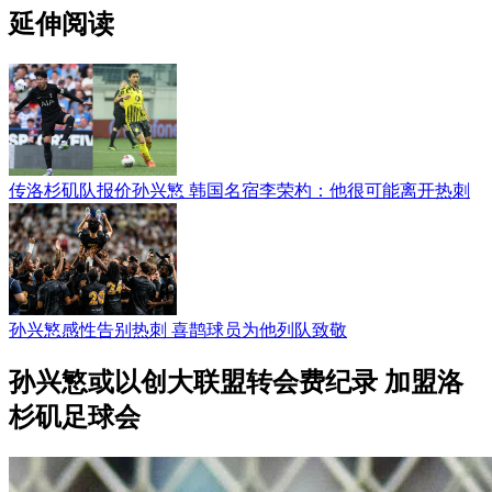
延伸阅读
传洛杉矶队报价孙兴慜 韩国名宿李荣杓：他很可能离开热刺
孙兴慜感性告别热刺 喜鹊球员为他列队致敬
孙兴慜或以创大联盟转会费纪录 加盟洛
杉矶足球会