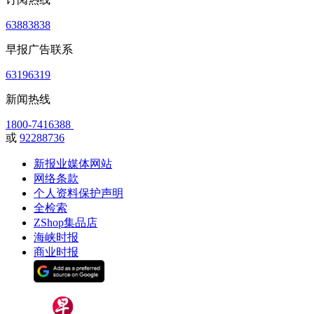
63883838
早报广告联系
63196319
新闻热线
1800-7416388
或
92288736
新报业媒体网站
网络条款
个人资料保护声明
全检索
ZShop集品店
海峡时报
商业时报