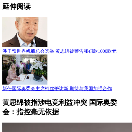
延伸阅读
涉干预世界帆船总会选举 黄思绵被警告和罚款1000欧元
新任国际奥委会主席柯丝蒂访新 期待与我国加强合作
黄思绵被指涉电竞利益冲突 国际奥委
会：指控毫无依据