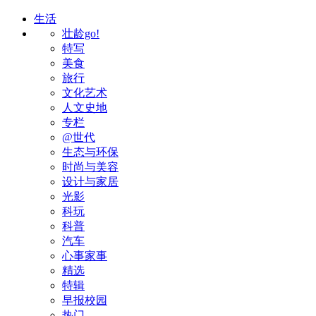
生活
壮龄go!
特写
美食
旅行
文化艺术
人文史地
专栏
@世代
生态与环保
时尚与美容
设计与家居
光影
科玩
科普
汽车
心事家事
精选
特辑
早报校园
热门