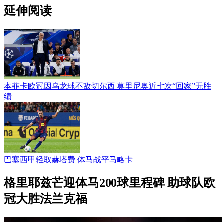
延伸阅读
本菲卡欧冠因乌龙球不敌切尔西 莫里尼奥近七次“回家”无胜
绩
巴塞西甲轻取赫塔费 体马战平马略卡
格里耶兹芒迎体马200球里程碑 助球队欧
冠大胜法兰克福