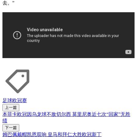
去。”
足球
欧冠赛
上一篇
本菲卡欧冠因乌龙球不敌切尔西 莫里尼奥近七次“回家”无胜
绩
下一篇
姆巴佩戴帽凯恩双响 皇马和拜仁大胜欧冠新丁