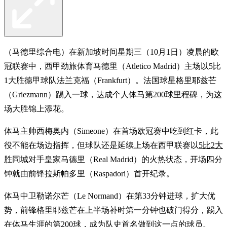
（马德里综合电）在新加坡时间星期三（10月1日）凌晨的欧
冠联赛中，西甲劲旅体育马德里（Atletico Madrid）主场以5比
1大胜德甲球队法兰克福（Frankfurt）。法国球星格里耶兹芒
（Griezmann）踢入一球，达成个人体马第200球里程碑，为这
场大胜锦上添花。
体马主帅西梅奥内（Simeone）在首场欧冠赛中吃到红卡，此
役不能在场边指挥，但球队还是延续上场在西甲联赛以
5比2大
胜
同城对手皇家马德里（Real Madrid）的火热状态，开场四分
钟就由前锋拉斯帕多里（Raspadori）首开纪录。
体马中卫勒诺尔芒（Le Normand）在第33分钟进球，扩大优
势，前锋格里耶兹芒在上半场补时第一分钟也破门得分，踢入
在体马生涯的第200球，成为队史首名做到这一点的球员。