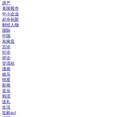
房产
美国股市
中小企业
起步创新
财经人物
国际
中国
东南亚
言论
社论
评论
交流站
漫画
娱乐
明星
影视
音乐
韩流
送礼
生活
壮龄go!