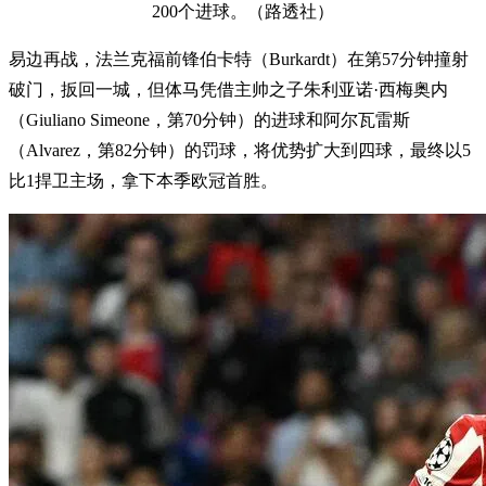
200个进球。（路透社）
易边再战，法兰克福前锋伯卡特（Burkardt）在第57分钟撞射
破门，扳回一城，但体马凭借主帅之子朱利亚诺·西梅奥内
（Giuliano Simeone，第70分钟）的进球和阿尔瓦雷斯
（Alvarez，第82分钟）的罚球，将优势扩大到四球，最终以5
比1捍卫主场，拿下本季欧冠首胜。