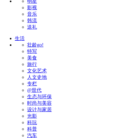
明星
影视
音乐
韩流
送礼
生活
壮龄go!
特写
美食
旅行
文化艺术
人文史地
专栏
@世代
生态与环保
时尚与美容
设计与家居
光影
科玩
科普
汽车