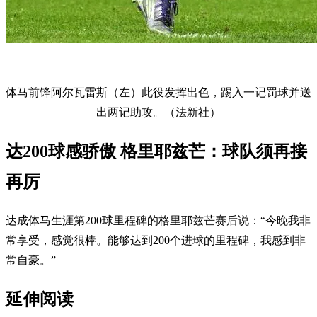
体马前锋阿尔瓦雷斯（左）此役发挥出色，踢入一记罚球并送
出两记助攻。（法新社）
达200球感骄傲 格里耶兹芒：球队须再接
再厉
达成体马生涯第200球里程碑的格里耶兹芒赛后说：“今晚我非
常享受，感觉很棒。能够达到200个进球的里程碑，我感到非
常自豪。”
延伸阅读