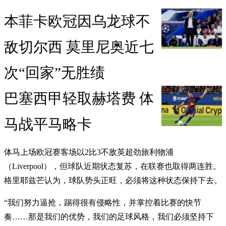
本菲卡欧冠因乌龙球不
敌切尔西 莫里尼奥近七
次“回家”无胜绩
巴塞西甲轻取赫塔费 体
马战平马略卡
体马上场欧冠赛客场以2比3不敌英超劲旅利物浦
（Liverpool），但球队近期状态复苏，在联赛也取得两连胜。
格里耶兹芒认为，球队势头正旺，必须将这种状态保持下去。
“我们努力逼抢，踢得很有侵略性，并掌控着比赛的快节
奏……那是我们的优势，我们的足球风格，我们必须坚持下