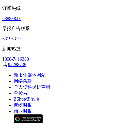
订阅热线
63883838
早报广告联系
63196319
新闻热线
1800-7416388
或
92288736
新报业媒体网站
网络条款
个人资料保护声明
全检索
ZShop集品店
海峡时报
商业时报