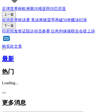
足球
世界杯
欧洲
塞尔维亚
阿尔巴尼亚
上一篇
短池世界杯泳赛 美泳将格雷琴再破50米蝶泳纪录
下一篇
印尼拒发签证阻运动员参赛 以色列体操联合会提上诉
购买此文章
最新
热门
Loading...
更多消息