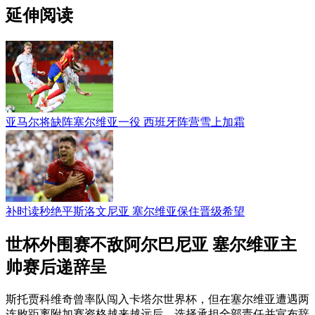
延伸阅读
亚马尔将缺阵塞尔维亚一役 西班牙阵营雪上加霜
补时读秒绝平斯洛文尼亚 塞尔维亚保住晋级希望
世杯外围赛不敌阿尔巴尼亚 塞尔维亚主
帅赛后递辞呈
斯托贾科维奇曾率队闯入卡塔尔世界杯，但在塞尔维亚遭遇两
连败距离附加赛资格越来越远后，选择承担全部责任并宣布辞