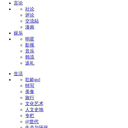
言论
社论
评论
交流站
漫画
娱乐
明星
影视
音乐
韩流
送礼
生活
壮龄go!
特写
美食
旅行
文化艺术
人文史地
专栏
@世代
生态与环保