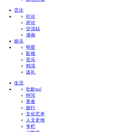
言论
社论
评论
交流站
漫画
娱乐
明星
影视
音乐
韩流
送礼
生活
壮龄go!
特写
美食
旅行
文化艺术
人文史地
专栏