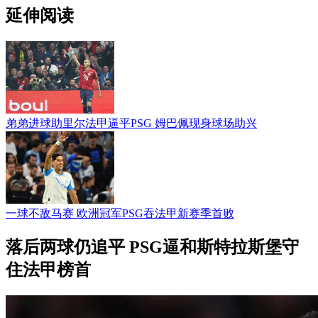
延伸阅读
弟弟进球助里尔法甲逼平PSG 姆巴佩现身球场助兴
一球不敌马赛 欧洲冠军PSG吞法甲新赛季首败
落后两球仍追平 PSG逼和斯特拉斯堡守
住法甲榜首