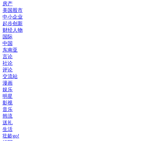
房产
美国股市
中小企业
起步创新
财经人物
国际
中国
东南亚
言论
社论
评论
交流站
漫画
娱乐
明星
影视
音乐
韩流
送礼
生活
壮龄go!