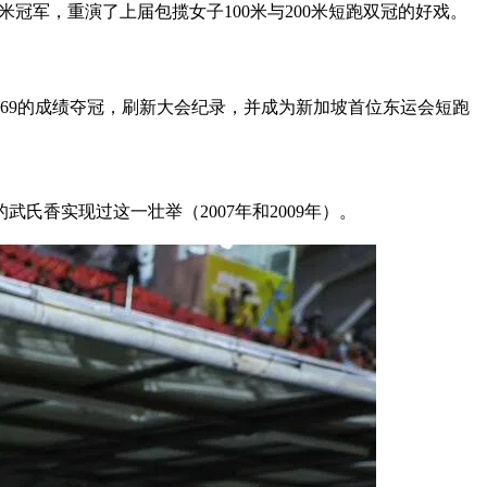
00米冠军，重演了上届包揽女子100米与200米短跑双冠的好戏。
秒69的成绩夺冠，刷新大会纪录，并成为新加坡首位东运会短跑
香实现过这一壮举（2007年和2009年）。