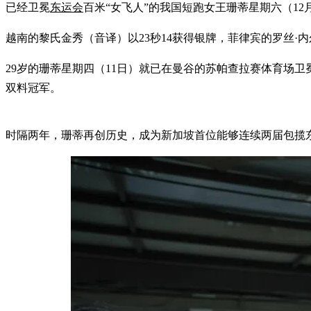
已经卫冕
东运会
百米“女飞人”的我国短跑女王珊蒂星期六（12月
越南的黎氏金秀（音译）以23秒14获得银牌，菲律宾的罗丝·内
29岁的珊蒂星期四（11日）就已在曼谷的苏帕查拉赛体育场卫
双料冠军。
时隔两年，珊蒂再创历史，成为新加坡首位能够连续两届包揽东