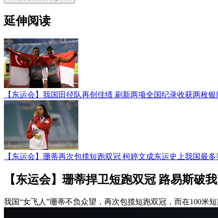
延伸阅读
【东运会】我国田径队再创佳绩 刷新两项全国纪录收获两枚银
【东运会】珊蒂再次包揽短跑双冠 柯婷文成东运史上我国最多
【东运会】珊蒂捍卫短跑双冠 路易斯破我国
我国“女飞人”珊蒂不负众望，再次包揽短跑双冠，而在100米