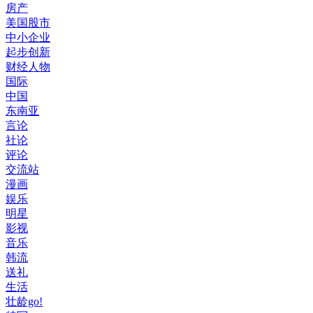
房产
美国股市
中小企业
起步创新
财经人物
国际
中国
东南亚
言论
社论
评论
交流站
漫画
娱乐
明星
影视
音乐
韩流
送礼
生活
壮龄go!