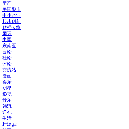
房产
美国股市
中小企业
起步创新
财经人物
国际
中国
东南亚
言论
社论
评论
交流站
漫画
娱乐
明星
影视
音乐
韩流
送礼
生活
壮龄go!