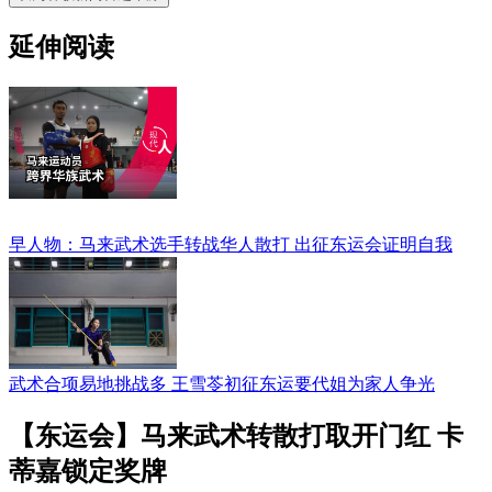
延伸阅读
早人物：马来武术选手转战华人散打 出征东运会证明自我
武术合项易地挑战多 王雪苓初征东运要代姐为家人争光
【东运会】马来武术转散打取开门红 卡
蒂嘉锁定奖牌