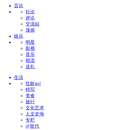
言论
社论
评论
交流站
漫画
娱乐
明星
影视
音乐
韩流
送礼
生活
壮龄go!
特写
美食
旅行
文化艺术
人文史地
专栏
@世代