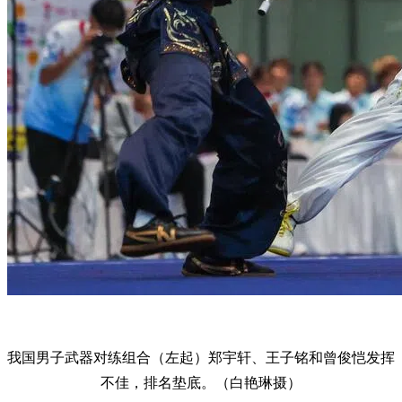
我国男子武器对练组合（左起）郑宇轩、王子铭和曾俊恺发挥
不佳，排名垫底。（白艳琳摄）