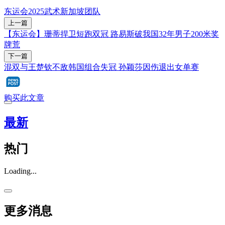
东运会2025
武术
新加坡团队
上一篇
【东运会】珊蒂捍卫短跑双冠 路易斯破我国32年男子200米奖
牌荒
下一篇
混双与王楚钦不敌韩国组合失冠 孙颖莎因伤退出女单赛
购买此文章
最新
热门
Loading...
更多消息