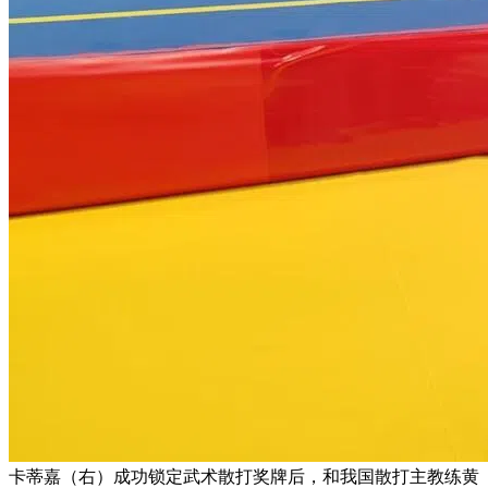
卡蒂嘉（右）成功锁定武术散打奖牌后，和我国散打主教练黄