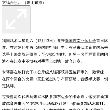
文福合照。 （陈明耀摄）
我国武术队星期六（12月13日）迎来
泰国东南亚运动会
首日比
赛。在时隔10年再出战的散打项目中，有马来武术背景的马来
选手卡蒂嘉旗开得胜，至少锁定铜牌。但另一名同样背景的阿
迪布在比赛中不慎被对手重击倒地，放弃比赛。
卡蒂嘉在散打女子60公斤级八强赛获得五位评审的一致青睐，
在两个回合的比赛中完胜老挝对手布丽莎翁，晋级半决赛，锁
定奖牌。
过去曾两次代表马来武术队参加东运会的卡蒂嘉，这次在新加
坡体育理事会的“跨格斗运动战略计划”下改而参加武术散打。