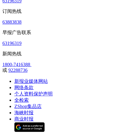
63196319
订阅热线
63883838
早报广告联系
63196319
新闻热线
1800-7416388
或
92288736
新报业媒体网站
网络条款
个人资料保护声明
全检索
ZShop集品店
海峡时报
商业时报