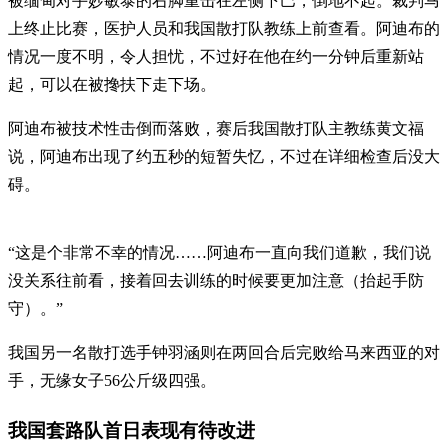
被缅甸对手妙敏泰的右脚重击在左侧下巴，倒地不起。裁判马
上终止比赛，医护人员和我国散打队教练上前查看。阿迪布的
情况一度不明，令人担忧，不过好在他在约一分钟后重新站
起，可以在被搀扶下走下场。
阿迪布被技术性击倒而落败，赛后我国散打队主教练黄文福
说，阿迪布出现了约五秒的短暂失忆，不过在详细检查后没大
碍。
“这是个非常不幸的情况……阿迪布一直向我们道歉，我们说
没关系往前看，接着回去训练的时候要更加注意（抬起手防
守）。”
我国另一名散打选手钟羽涵则在两回合后完败给马来西亚的对
手，无缘女子56公斤级四强。
我国套路队首日表现有待改进