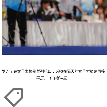
罗芝宁在女子太极拳暂列第四，必须在隔天的女子太极剑再接
再厉。（白艳琳摄）