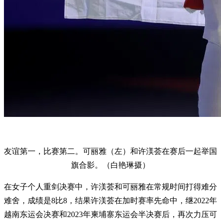
友谊第一，比赛第二。可丽雅（左）和许渼荟在赛后一起举国
旗合影。（白艳琳摄）
在女子个人重剑决赛中，许渼荟和可丽雅在常规时间打得难分
难舍，成绩是8比8，结果许渼荟在加时赛率先命中，继2022年
越南东运会决赛和2023年柬埔寨东运会半决赛后，再次力压可