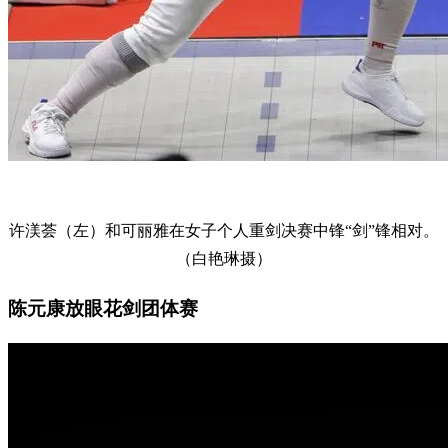
许渼荟（左）和可丽雅在女子个人重剑决赛中锋“剑”锋相对。
（白艳琳摄）
陈元康放眼花剑团体赛