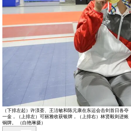
（下排左起）许渼荟、王洁敏和陈元康在东运会击剑首日各夺
一金，（上排左）可丽雅收获银牌，（上排右）林贤毅则进账
铜牌。 （白艳琳摄）