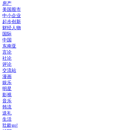
房产
美国股市
中小企业
起步创新
财经人物
国际
中国
东南亚
言论
社论
评论
交流站
漫画
娱乐
明星
影视
音乐
韩流
送礼
生活
壮龄go!