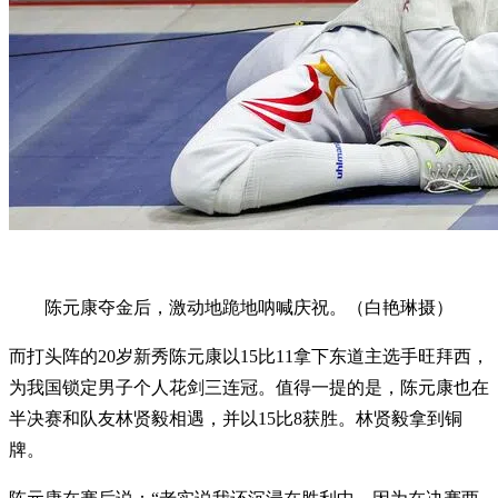
陈元康夺金后，激动地跪地呐喊庆祝。（白艳琳摄）
而打头阵的20岁新秀陈元康以15比11拿下东道主选手旺拜西，
为我国锁定男子个人花剑三连冠。值得一提的是，陈元康也在
半决赛和队友林贤毅相遇，并以15比8获胜。林贤毅拿到铜
牌。