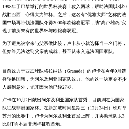
1998年于巴黎举行的世界杯决赛上攻入两球，帮助法国以3比0
战胜巴西，夺得大力神杯。之后，这名有“优雅大师”之称的法
国中场再带领法国队夺得2000年欧锦赛冠军，助“高卢雄鸡”实
现了前所未有的世界杯与欧锦赛双冠。
为了避免被拿来与父亲做比较，卢卡从小就选择当一名门将，
但始终无法达到父亲的成就，甚至从未入选法国国家队。
目前效力于西乙球队格拉纳达（Granada）的卢卡在今年9月选
择转换国籍，为阿尔及利亚国家队效力。他的这一决定令不少
人感到意外，尤其因为他已经27岁。
卢卡在10月2日献出阿尔及利亚国家队首秀，目前则在为国家
队征战非洲国家杯。在新加坡时间星期三（12月24日）晚对垒
苏丹的比赛中，卢卡为阿尔及利亚首发上阵，并协助球队以3
比0打响本届非洲杯征程首炮。