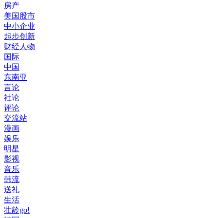
房产
美国股市
中小企业
起步创新
财经人物
国际
中国
东南亚
言论
社论
评论
交流站
漫画
娱乐
明星
影视
音乐
韩流
送礼
生活
壮龄go!