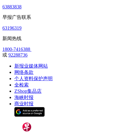
63883838
早报广告联系
63196319
新闻热线
1800-7416388
或
92288736
新报业媒体网站
网络条款
个人资料保护声明
全检索
ZShop集品店
海峡时报
商业时报