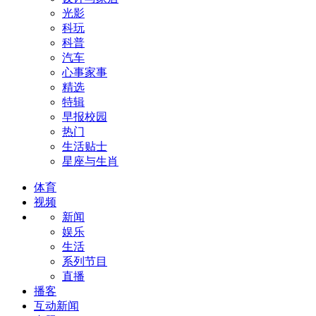
光影
科玩
科普
汽车
心事家事
精选
特辑
早报校园
热门
生活贴士
星座与生肖
体育
视频
新闻
娱乐
生活
系列节目
直播
播客
互动新闻