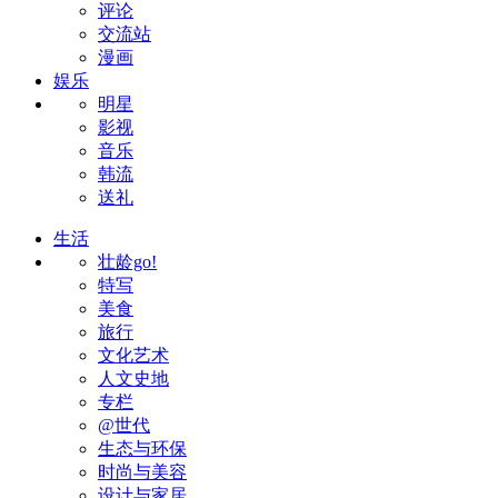
评论
交流站
漫画
娱乐
明星
影视
音乐
韩流
送礼
生活
壮龄go!
特写
美食
旅行
文化艺术
人文史地
专栏
@世代
生态与环保
时尚与美容
设计与家居