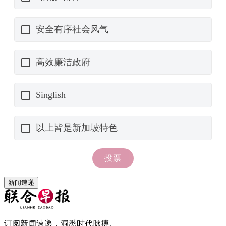
新闻速递
订阅新闻速递，洞悉时代脉搏。