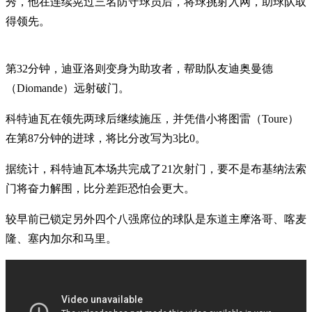
秀，他在连续晃过三名防守球员后，将球挑射入网，助球队取
得领先。
第32分钟，迪亚洛则变身为助攻者，帮助队友迪奥曼德
（Diomande）远射破门。
科特迪瓦在领先两球后继续施压，并凭借小将图雷（Toure）
在第87分钟的进球，将比分改写为3比0。
据统计，科特迪瓦本场共完成了21次射门，要不是布基纳法索
门将奋力解围，比分差距恐怕会更大。
较早前已锁定另外四个八强席位的球队是东道主摩洛哥、喀麦
隆、塞内加尔和马里。