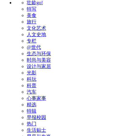
壮龄go!
特写
美食
旅行
文化艺术
人文史地
专栏
@世代
生态与环保
时尚与美容
设计与家居
光影
科玩
科普
汽车
心事家事
精选
特辑
早报校园
热门
生活贴士