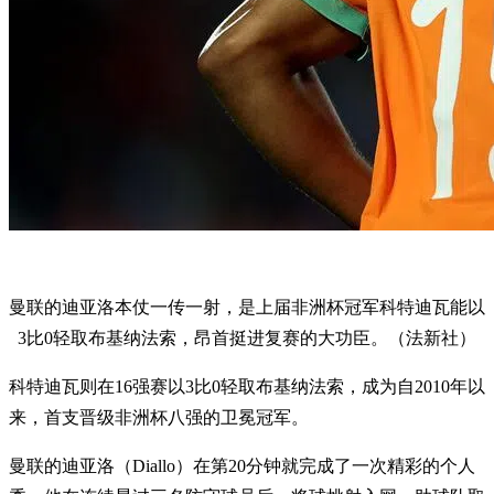
曼联的迪亚洛本仗一传一射，是上届非洲杯冠军科特迪瓦能以
3比0轻取布基纳法索，昂首挺进复赛的大功臣。（法新社）
科特迪瓦则在16强赛以3比0轻取布基纳法索，成为自2010年以
来，首支晋级非洲杯八强的卫冕冠军。
曼联的迪亚洛（Diallo）在第20分钟就完成了一次精彩的个人