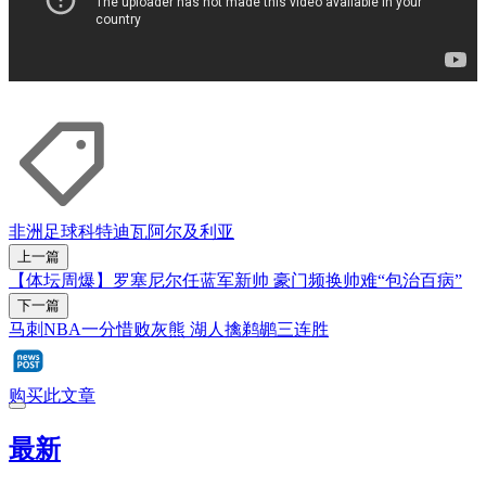
非洲
足球
科特迪瓦
阿尔及利亚
上一篇
【体坛周爆】罗塞尼尔任蓝军新帅 豪门频换帅难“包治百病”
下一篇
马刺NBA一分惜败灰熊 湖人擒鹈鹕三连胜
购买此文章
最新