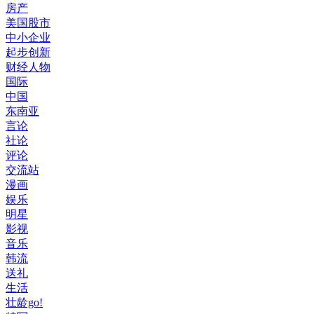
房产
美国股市
中小企业
起步创新
财经人物
国际
中国
东南亚
言论
社论
评论
交流站
漫画
娱乐
明星
影视
音乐
韩流
送礼
生活
壮龄go!