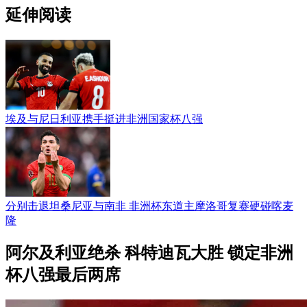
延伸阅读
埃及与尼日利亚携手挺进非洲国家杯八强
分别击退坦桑尼亚与南非 非洲杯东道主摩洛哥复赛硬碰喀麦
隆
阿尔及利亚绝杀 科特迪瓦大胜 锁定非洲
杯八强最后两席