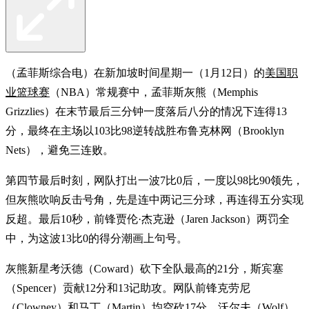
（孟菲斯综合电）在新加坡时间星期一（1月12日）的
美国职
业篮球赛
（NBA）常规赛中，孟菲斯灰熊（Memphis
Grizzlies）在末节最后三分钟一度落后八分的情况下连得13
分，最终在主场以103比98逆转战胜布鲁克林网（Brooklyn
Nets），避免三连败。
第四节最后时刻，网队打出一波7比0后，一度以98比90领先，
但灰熊吹响反击号角，先是连中两记三分球，再连得五分实现
反超。最后10秒，前锋贾伦·杰克逊（Jaren Jackson）两罚全
中，为这波13比0的得分潮画上句号。
灰熊新星考沃德（Coward）砍下全队最高的21分，斯宾塞
（Spencer）贡献12分和13记助攻。网队前锋克劳尼
（Clowney）和马丁（Martin）均空砍17分，沃尔夫（Wolf）