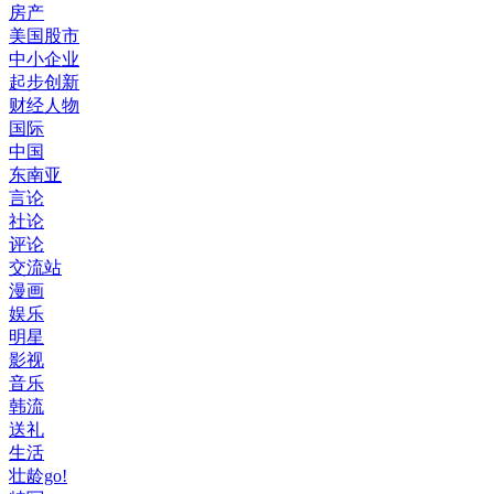
房产
美国股市
中小企业
起步创新
财经人物
国际
中国
东南亚
言论
社论
评论
交流站
漫画
娱乐
明星
影视
音乐
韩流
送礼
生活
壮龄go!