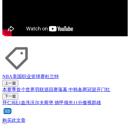
NBA
美国职业篮球赛
杜兰特
上一篇
本赛季首个世界羽联巡回赛落幕 中韩各两冠迎开门红
下一篇
拜仁8比1血洗沃尔夫斯堡 德甲领先11分傲视群雄
购买此文章