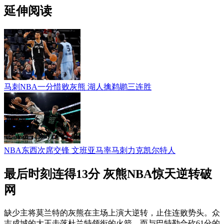
延伸阅读
马刺NBA一分惜败灰熊 湖人擒鹈鹕三连胜
NBA东西次席交锋 文班亚马率马刺力克凯尔特人
最后时刻连得13分 灰熊NBA惊天逆转破
网
缺少主将莫兰特的灰熊在主场上演大逆转，止住连败势头。众
志成城的大王击落杜兰特领衔的火箭，而与巴特勒合砍61分的