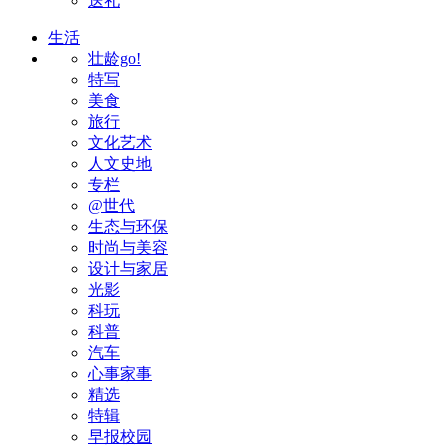
送礼
生活
壮龄go!
特写
美食
旅行
文化艺术
人文史地
专栏
@世代
生态与环保
时尚与美容
设计与家居
光影
科玩
科普
汽车
心事家事
精选
特辑
早报校园