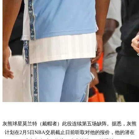
灰熊球星莫兰特（戴帽者）此役连续第五场缺阵。据悉，灰熊
计划在2月5日NBA交易截止日前听取对他的报价，他的潜在