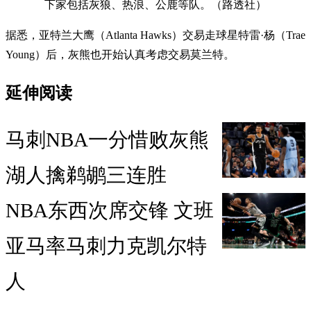
下家包括灰狼、热浪、公鹿等队。（路透社）
据悉，亚特兰大鹰（Atlanta Hawks）交易走球星特雷·杨（Trae
Young）后，灰熊也开始认真考虑交易莫兰特。
延伸阅读
马刺NBA一分惜败灰熊
湖人擒鹈鹕三连胜
NBA东西次席交锋 文班
亚马率马刺力克凯尔特
人