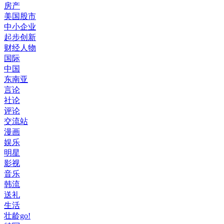
房产
美国股市
中小企业
起步创新
财经人物
国际
中国
东南亚
言论
社论
评论
交流站
漫画
娱乐
明星
影视
音乐
韩流
送礼
生活
壮龄go!