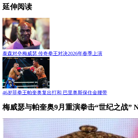
延伸阅读
泰森对垒梅威瑟 传奇拳王对决2026年春季上演
46岁菲拳王帕奎奥复出打和 巴里奥斯保住金腰带
梅威瑟与帕奎奥9月重演拳击“世纪之战” Net