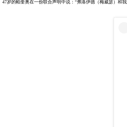
47岁的帕奎奥在一份联合声明中说：“弗洛伊德（梅威瑟）和