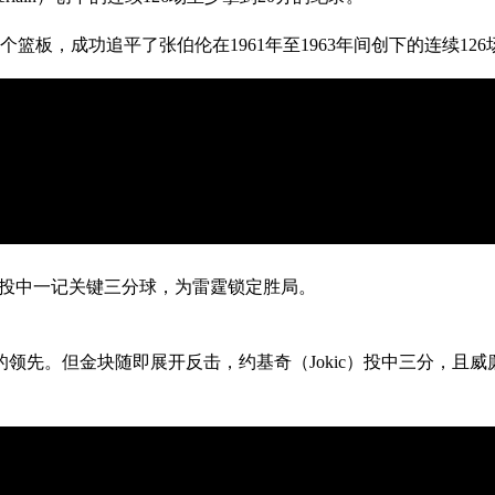
篮板，成功追平了张伯伦在1961年至1963年间创下的连续12
秒投中一记关键三分球，为雷霆锁定胜局。
领先。但金块随即展开反击，约基奇（Jokic）投中三分，且威廉姆斯