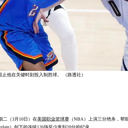
阻止他在关键时刻投入制胜球。 （路透社）
期二（3月10日）在
美国职业篮球赛
（NBA）上演三分绝杀，帮助俄克拉
berlain）创下的连续126场至少拿到20分的纪录。