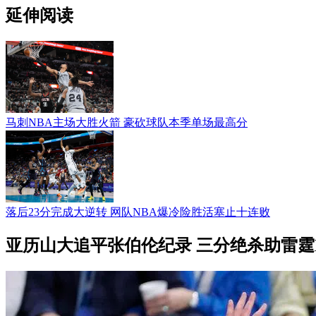
延伸阅读
马刺NBA主场大胜火箭 豪砍球队本季单场最高分
落后23分完成大逆转 网队NBA爆冷险胜活塞止十连败
亚历山大追平张伯伦纪录 三分绝杀助雷霆