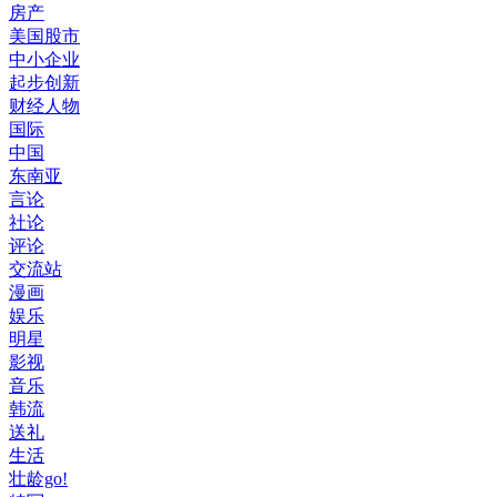
房产
美国股市
中小企业
起步创新
财经人物
国际
中国
东南亚
言论
社论
评论
交流站
漫画
娱乐
明星
影视
音乐
韩流
送礼
生活
壮龄go!