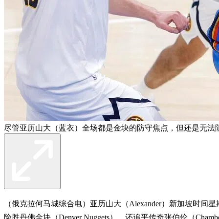
尽管亚历山大（蓝衣）全场都是金块的防守焦点，但还是无法
（俄克拉何马城综合电）亚历山大（Alexander）新加坡时间星
险胜丹佛金块（Denver Nuggets），还追平传奇张伯伦（Cham