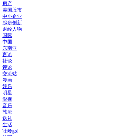
房产
美国股市
中小企业
起步创新
财经人物
国际
中国
东南亚
言论
社论
评论
交流站
漫画
娱乐
明星
影视
音乐
韩流
送礼
生活
壮龄go!