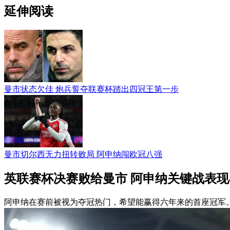
延伸阅读
曼市状态欠佳 炮兵誓夺联赛杯踏出四冠王第一步
曼市切尔西无力扭转败局 阿申纳闯欧冠八强
英联赛杯决赛败给曼市 阿申纳关键战表
阿申纳在赛前被视为夺冠热门，希望能赢得六年来的首座冠军