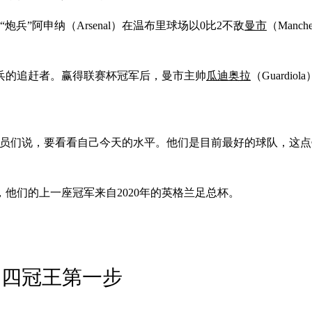
兵”阿申纳（Arsenal）在温布里球场以0比2不敌
曼市
（Manc
兵的追赶者。赢得联赛杯冠军后，曼市主帅
瓜迪奥拉
（Guard
球员们说，要看看自己今天的水平。他们是目前最好的球队，这
他们的上一座冠军来自2020年的英格兰足总杯。
出四冠王第一步