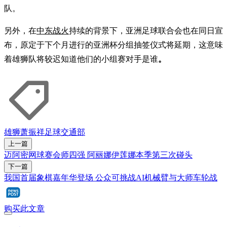
队。
另外，在
中东战火
持续的背景下，亚洲足球联合会也在同日宣
布，原定于下个月进行的亚洲杯分组抽签仪式将延期，这意味
着雄狮队将较迟知道他们的小组赛对手是谁
。
雄狮
萧振祥
足球
交通部
上一篇
迈阿密网球赛会师四强 阿丽娜伊莲娜本季第三次碰头
下一篇
我国首届象棋嘉年华登场 公众可挑战AI机械臂与大师车轮战
购买此文章