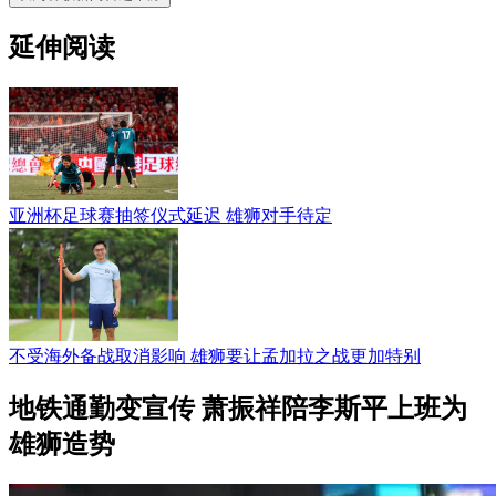
延伸阅读
亚洲杯足球赛抽签仪式延迟 雄狮对手待定
不受海外备战取消影响 雄狮要让孟加拉之战更加特别
地铁通勤变宣传 萧振祥陪李斯平上班为
雄狮造势