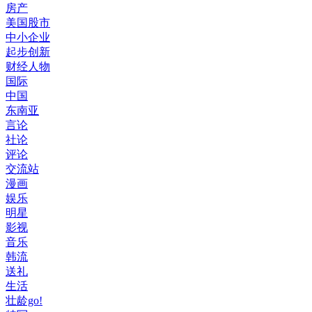
房产
美国股市
中小企业
起步创新
财经人物
国际
中国
东南亚
言论
社论
评论
交流站
漫画
娱乐
明星
影视
音乐
韩流
送礼
生活
壮龄go!