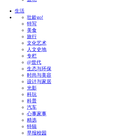
生活
壮龄go!
特写
美食
旅行
文化艺术
人文史地
专栏
@世代
生态与环保
时尚与美容
设计与家居
光影
科玩
科普
汽车
心事家事
精选
特辑
早报校园