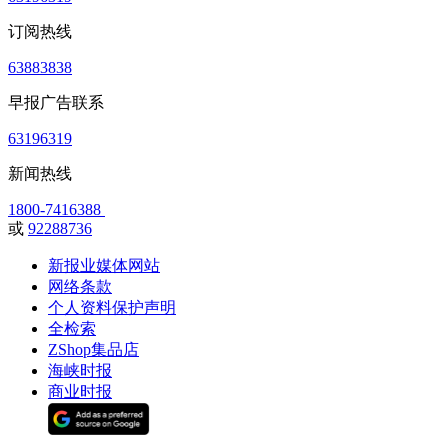
订阅热线
63883838
早报广告联系
63196319
新闻热线
1800-7416388
或
92288736
新报业媒体网站
网络条款
个人资料保护声明
全检索
ZShop集品店
海峡时报
商业时报