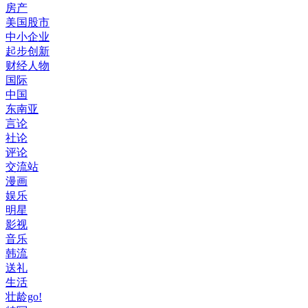
房产
美国股市
中小企业
起步创新
财经人物
国际
中国
东南亚
言论
社论
评论
交流站
漫画
娱乐
明星
影视
音乐
韩流
送礼
生活
壮龄go!