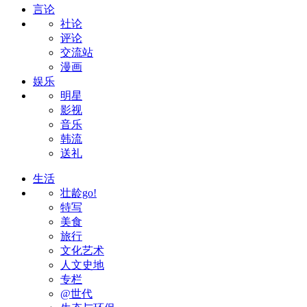
言论
社论
评论
交流站
漫画
娱乐
明星
影视
音乐
韩流
送礼
生活
壮龄go!
特写
美食
旅行
文化艺术
人文史地
专栏
@世代