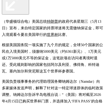
（华盛顿综合电）美国总统
特朗普
的政府代表星期三（5月13
日）宣布，来自特定国家的持票球迷将无需缴纳保证金，即可
入境观看今夏在美国举行的
世界杯
比赛。
根据美国国务院一项实施了九个月的规定，全球50个国家的公
民在入境美国时，须缴纳5000美元（约6361新元）、1万美元
或1万5000美元不等的保证金，这笔款项在访问者离境时退
还。受此规则影响的国家包括阿尔及利亚、佛得角、科特迪
瓦、塞内加尔和突尼斯这五个世界杯参赛国。
美国负责领事事务的代理助理国务卿纳姆达尔（Namdar）向
多家媒体发送声明，解释了针对这一特定球迷群体的临时政策
调整。纳姆达尔告诉半岛电视台说：“（美国）将对截至2026
年4月15日已购买世界杯门票，并选择加入‘FIFA PASS’的合格