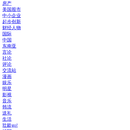
房产
美国股市
中小企业
起步创新
财经人物
国际
中国
东南亚
言论
社论
评论
交流站
漫画
娱乐
明星
影视
音乐
韩流
送礼
生活
壮龄go!