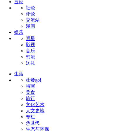
言论
社论
评论
交流站
漫画
娱乐
明星
影视
音乐
韩流
送礼
生活
壮龄go!
特写
美食
旅行
文化艺术
人文史地
专栏
@世代
生态与环保