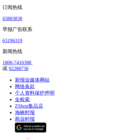
订阅热线
63883838
早报广告联系
63196319
新闻热线
1800-7416388
或
92288736
新报业媒体网站
网络条款
个人资料保护声明
全检索
ZShop集品店
海峡时报
商业时报