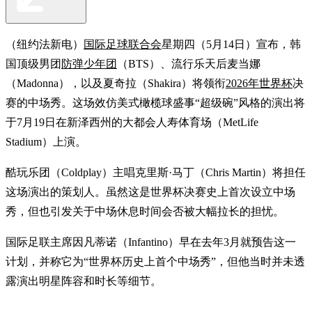
（纽约法新电）
国际足球联合会
星期四（5月14日）宣布，韩
国顶级男团
防弹少年团
（BTS）、流行乐天后麦当娜
（Madonna），以及夏奇拉（Shakira）将领衔
2026年世界杯
决
赛的中场秀。这场效仿美式橄榄球盛事“超级碗”风格的演出将
于7月19日在新泽西州的大都会人寿体育场（MetLife
Stadium）上演。
酷玩乐团（Coldplay）主唱克里斯·马丁（Chris Martin）将担任
这场演出的策划人。虽然这是世界杯决赛史上首次设立中场
秀，但也引发关于中场休息时间会否被大幅拉长的担忧。
国际足联主席因凡蒂诺（Infantino）早在去年3月就预告这一
计划，并称它为“世界杯历史上首个中场秀”，但他当时并未透
露演出明星阵容和时长等细节。