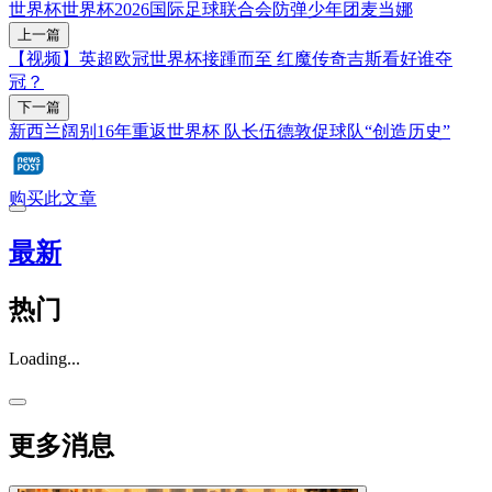
世界杯
世界杯2026
国际足球联合会
防弹少年团
麦当娜
上一篇
【视频】英超欧冠世界杯接踵而至 红魔传奇吉斯看好谁夺
冠？
下一篇
新西兰阔别16年重返世界杯 队长伍德敦促球队“创造历史”
购买此文章
最新
热门
Loading...
更多消息