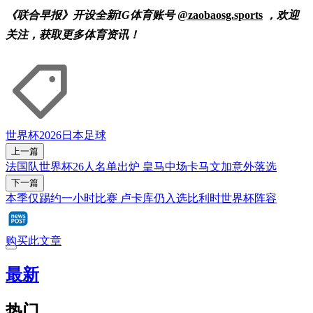
《联合早报》开设全新IG体育账号
@zaobaosg.sports
，欢迎
关注，获取更多体育资讯！
世界杯2026
日本
足球
上一篇
法国队世界杯26人名单出炉 皇马中场卡马文加意外落选
下一篇
本季仅踢约一小时比赛 卢卡库仍入选比利时世界杯阵容
购买此文章
最新
热门