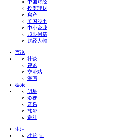
中国财经
投资理财
房产
美国股市
中小企业
起步创新
财经人物
言论
社论
评论
交流站
漫画
娱乐
明星
影视
音乐
韩流
送礼
生活
壮龄go!