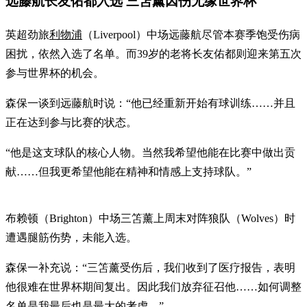
远藤航长友佑都入选 三笘薰因伤无缘世界杯
英超劲旅
利物浦
（Liverpool）中场远藤航尽管本赛季饱受伤病
困扰，依然入选了名单。而39岁的老将长友佑都则迎来第五次
参与世界杯的机会。
森保一谈到远藤航时说：“他已经重新开始有球训练……并且
正在达到参与比赛的状态。
“他是这支球队的核心人物。当然我希望他能在比赛中做出贡
献……但我更希望他能在精神和情感上支持球队。”
布赖顿（Brighton）中场三笘薰上周末对阵狼队（Wolves）时
遭遇腿筋伤势，未能入选。
森保一补充说：“三笘薰受伤后，我们收到了医疗报告，表明
他很难在世界杯期间复出。因此我们放弃征召他……如何调整
名单是我最后也是最大的考虑。”