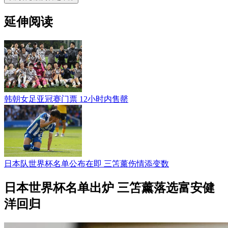
延伸阅读
韩朝女足亚冠赛门票 12小时内售罄
日本队世界杯名单公布在即 三笘薰伤情添变数
日本世界杯名单出炉 三笘薰落选富安健
洋回归