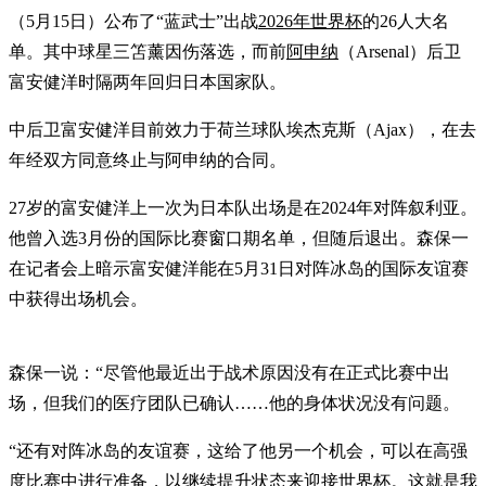
（5月15日）公布了“蓝武士”出战
2026年世界杯
的26人大名
单。其中球星三笘薰因伤落选，而前
阿申纳
（Arsenal）后卫
富安健洋时隔两年回归日本国家队。
中后卫富安健洋目前效力于荷兰球队埃杰克斯（Ajax），在去
年经双方同意终止与阿申纳的合同。
27岁的富安健洋上一次为日本队出场是在2024年对阵叙利亚。
他曾入选3月份的国际比赛窗口期名单，但随后退出。森保一
在记者会上暗示富安健洋能在5月31日对阵冰岛的国际友谊赛
中获得出场机会。
森保一说：“尽管他最近出于战术原因没有在正式比赛中出
场，但我们的医疗团队已确认……他的身体状况没有问题。
“还有对阵冰岛的友谊赛，这给了他另一个机会，可以在高强
度比赛中进行准备，以继续提升状态来迎接世界杯。这就是我