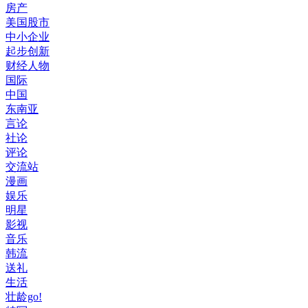
房产
美国股市
中小企业
起步创新
财经人物
国际
中国
东南亚
言论
社论
评论
交流站
漫画
娱乐
明星
影视
音乐
韩流
送礼
生活
壮龄go!