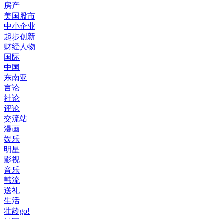
房产
美国股市
中小企业
起步创新
财经人物
国际
中国
东南亚
言论
社论
评论
交流站
漫画
娱乐
明星
影视
音乐
韩流
送礼
生活
壮龄go!