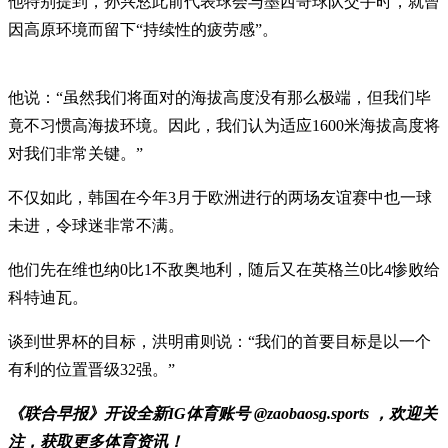
他特别提到，孙兴慜此前代表球会与墨西哥球队交手时，就曾
因高原环境而留下“持续性的疲劳感”。
他说：“虽然我们将面对的海拔高度没有那么极端，但我们毕
竟不习惯高海拔环境。因此，我们认为适应1600米海拔高度将
对我们非常关键。”
不仅如此，韩国在今年3月于欧洲进行的两场友谊赛中也一球
未进，令球迷非常不满。
他们先在维也纳0比1不敌奥地利，随后又在英格兰0比4惨败给
科特迪瓦。
谈到世界杯的目标，洪明甫则说：“我们的首要目标是以一个
有利的位置晋级32强。”
《联合早报》开设全新IG体育账号 @zaobaosg.sports ，欢迎关
注，获取更多体育资讯！