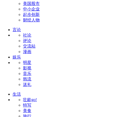
美国股市
中小企业
起步创新
财经人物
言论
社论
评论
交流站
漫画
娱乐
明星
影视
音乐
韩流
送礼
生活
壮龄go!
特写
美食
旅行