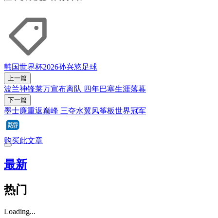
韩国
世界杯2026
孙兴慜
足球
上一篇
波兰神锋莱万宣布离队 四年巴塞生涯落幕
下一篇
墨士廉重返巅峰 三夺水翼风筝板世界冠军
购买此文章
最新
热门
Loading...