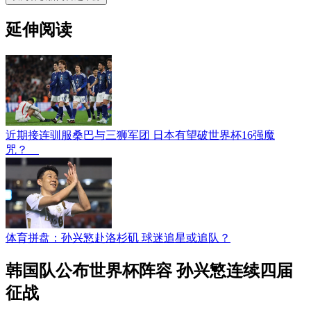
延伸阅读
近期接连驯服桑巴与三狮军团 日本有望破世界杯16强魔
咒？
体育拼盘：孙兴慜赴洛杉矶 球迷追星或追队？
韩国队公布世界杯阵容 孙兴慜连续四届
征战