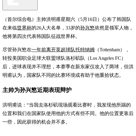
（首尔综合电）主帅洪明甫星期六（5月16日）公布了韩国队
在来临
世界杯
的26人大名单，33岁的
孙兴慜
依然是领军人物，
他将第四次代表韩国队征战世界杯。
尽管孙兴慜在
一年前离开英超球队托特纳姆
（Tottenham），
转投美国职业足球大联盟球队洛杉矶队（Los Angeles FC）
后，进球表现并不理想，本赛季在新东家仅攻入了两球，但洪
明甫认为，国家队不同的比赛环境或有助于他重拾状态。
主帅为孙兴慜近期表现辩护
洪明甫说：“当我去洛杉矶现场观看比赛时，我发现他所踢的
位置和我们在国家队使用他的方式有些不同。他的位置更靠后
一些，因此获得的机会并不多。