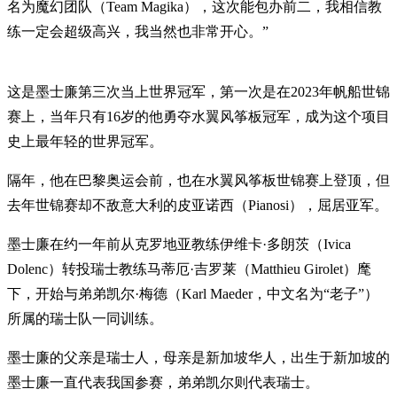
名为魔幻团队（Team Magika），这次能包办前二，我相信教
练一定会超级高兴，我当然也非常开心。”
这是墨士廉第三次当上世界冠军，第一次是在2023年帆船世锦
赛上，当年只有16岁的他勇夺水翼风筝板冠军，成为这个项目
史上最年轻的世界冠军。
隔年，他在巴黎奥运会前，也在水翼风筝板世锦赛上登顶，但
去年世锦赛却不敌意大利的皮亚诺西（Pianosi），屈居亚军。
墨士廉在约一年前从克罗地亚教练伊维卡·多朗茨（Ivica
Dolenc）转投瑞士教练马蒂厄·吉罗莱（Matthieu Girolet）麾
下，开始与弟弟凯尔·梅德（Karl Maeder，中文名为“老子”）
所属的瑞士队一同训练。
墨士廉的父亲是瑞士人，母亲是新加坡华人，出生于新加坡的
墨士廉一直代表我国参赛，弟弟凯尔则代表瑞士。