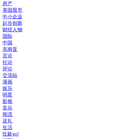
房产
美国股市
中小企业
起步创新
财经人物
国际
中国
东南亚
言论
社论
评论
交流站
漫画
娱乐
明星
影视
音乐
韩流
送礼
生活
壮龄go!