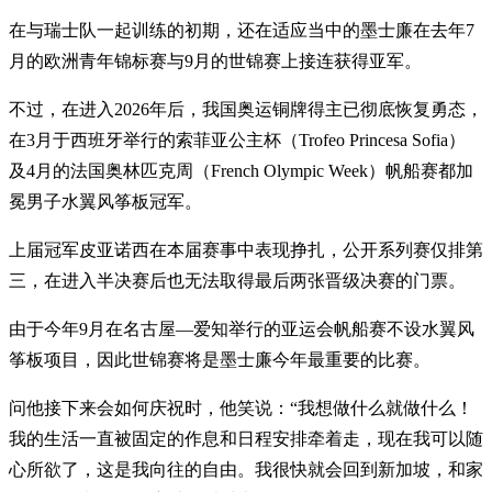
在与瑞士队一起训练的初期，还在适应当中的墨士廉在去年7
月的欧洲青年锦标赛与9月的世锦赛上接连获得亚军。
不过，在进入2026年后，我国奥运铜牌得主已彻底恢复勇态，
在3月于西班牙举行的索菲亚公主杯（Trofeo Princesa Sofia）
及4月的法国奥林匹克周（French Olympic Week）帆船赛都加
冕男子水翼风筝板冠军。
上届冠军皮亚诺西在本届赛事中表现挣扎，公开系列赛仅排第
三，在进入半决赛后也无法取得最后两张晋级决赛的门票。
由于今年9月在名古屋—爱知举行的亚运会帆船赛不设水翼风
筝板项目，因此世锦赛将是墨士廉今年最重要的比赛。
问他接下来会如何庆祝时，他笑说：“我想做什么就做什么！
我的生活一直被固定的作息和日程安排牵着走，现在我可以随
心所欲了，这是我向往的自由。我很快就会回到新加坡，和家