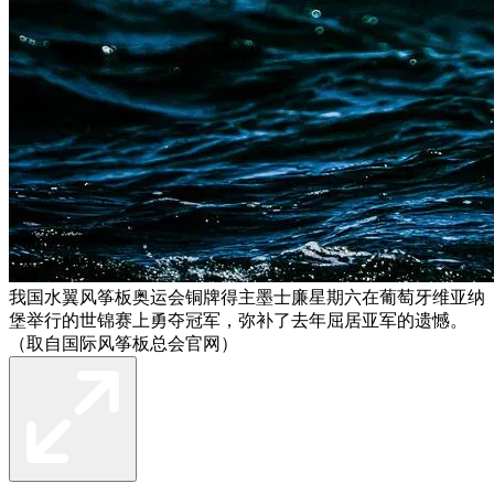
我国水翼风筝板奥运会铜牌得主墨士廉星期六在葡萄牙维亚纳
堡举行的世锦赛上勇夺冠军，弥补了去年屈居亚军的遗憾。
（取自国际风筝板总会官网）