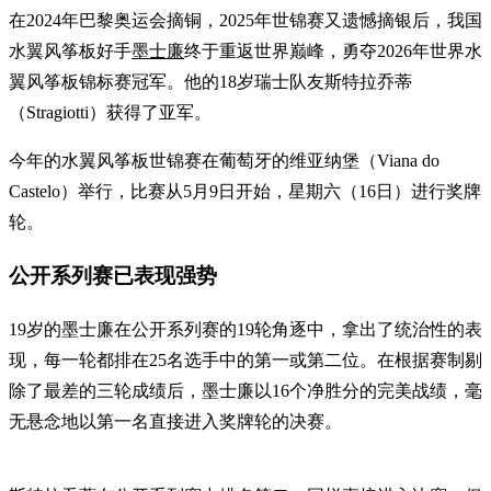
在2024年巴黎奥运会摘铜，2025年世锦赛又遗憾摘银后，我国
水翼风筝板好手
墨士廉
终于重返世界巅峰，勇夺2026年世界水
翼风筝板锦标赛冠军。他的18岁瑞士队友斯特拉乔蒂
（Stragiotti）获得了亚军。
今年的水翼风筝板世锦赛在葡萄牙的维亚纳堡（Viana do
Castelo）举行，比赛从5月9日开始，星期六（16日）进行奖牌
轮。
公开系列赛已表现强势
19岁的墨士廉在公开系列赛的19轮角逐中，拿出了统治性的表
现，每一轮都排在25名选手中的第一或第二位。在根据赛制剔
除了最差的三轮成绩后，墨士廉以16个净胜分的完美战绩，毫
无悬念地以第一名直接进入奖牌轮的决赛。