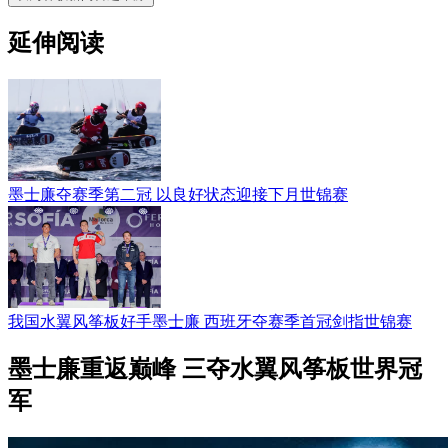
延伸阅读
墨士廉夺赛季第二冠 以良好状态迎接下月世锦赛
我国水翼风筝板好手墨士廉 西班牙夺赛季首冠剑指世锦赛
墨士廉重返巅峰 三夺水翼风筝板世界冠
军