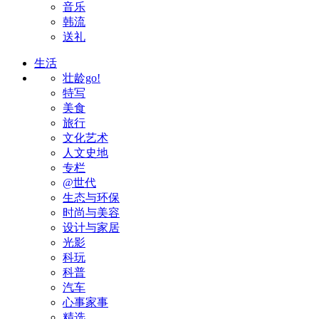
音乐
韩流
送礼
生活
壮龄go!
特写
美食
旅行
文化艺术
人文史地
专栏
@世代
生态与环保
时尚与美容
设计与家居
光影
科玩
科普
汽车
心事家事
精选