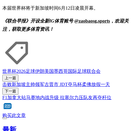
本届世界杯将于新加坡时间6月12日凌晨开幕。
《联合早报》开设全新IG体育账号
@zaobaosg.sports
，
欢迎关
注，获取更多体育资讯！
世界杯2026
足球
伊朗
美国
墨西哥
国际足球联合会
上一篇
击败新加坡主帅领军古晋市 JDT夺马杯柔佛放假一天
下一篇
F1加拿大站马赛地内战升级 拉塞尔力压队友再夺杆位
购买此文章
最新