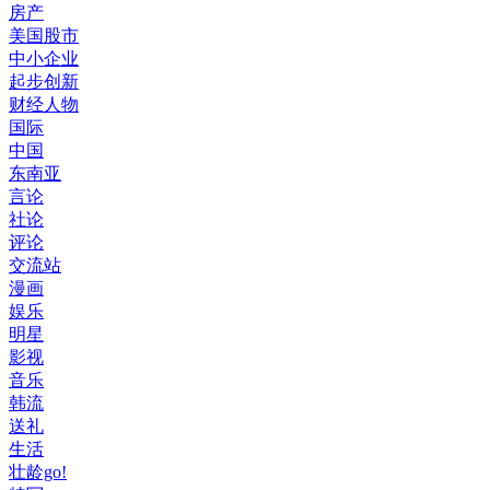
房产
美国股市
中小企业
起步创新
财经人物
国际
中国
东南亚
言论
社论
评论
交流站
漫画
娱乐
明星
影视
音乐
韩流
送礼
生活
壮龄go!