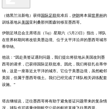
（德黑兰法新电）获得
国际足联
批准后，
伊朗
将本届
世界杯
的
训练基地从
美国
亚利桑那州图森转移至墨西哥。
伊朗足球总会主席塔吉（Taj）星期六（5月23日）指出，球队
在世界杯期间将改驻美墨边境、位于太平洋沿岸的墨西哥城市
蒂华纳。
他说：“因赴美签证遇到问题，我们提出将驻地从美国改到墨
西哥的请求，已获得国际足联批准。因此，我们将驻扎在蒂华
纳，这是一座靠近太平洋的城市。它位于美墨边境，虽然毗邻
美国，但属于墨西哥领土。我们已经完成了球队相关训练配套
设施。”
塔吉继续说，迁往墨西哥将有助于避免签证问题带来的复杂情
况，球队也可搭乘伊朗航空公司的航班直接飞往墨西哥。