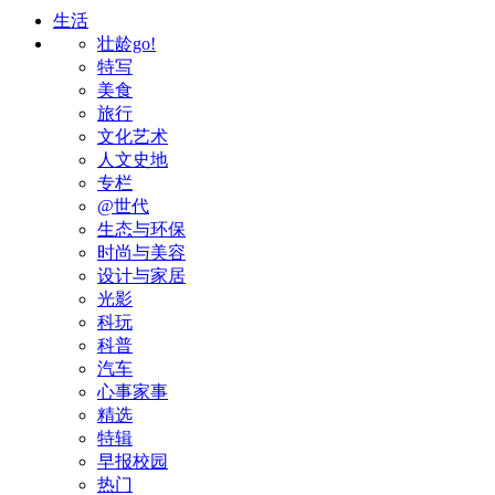
生活
壮龄go!
特写
美食
旅行
文化艺术
人文史地
专栏
@世代
生态与环保
时尚与美容
设计与家居
光影
科玩
科普
汽车
心事家事
精选
特辑
早报校园
热门