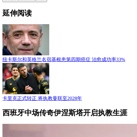
延伸阅读
纽卡斯尔和英格兰名宿基根患第四期癌症 治愈成功率33%
卡里克正式转正 将执教曼联至2028年
西班牙中场传奇伊涅斯塔开启执教生涯