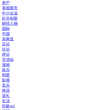
房产
美国股市
中小企业
起步创新
财经人物
国际
中国
东南亚
言论
社论
评论
交流站
漫画
娱乐
明星
影视
音乐
韩流
送礼
生活
壮龄go!