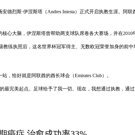
场安德烈斯·伊涅斯塔（Andres Iniesta）正式开启执教生涯。阿
王朝的核心大脑，伊涅斯塔曾帮助两支球队席卷各大赛场，并在201
A级教练执照后，这名世界杯冠军得主、无数欧冠荣誉加身的前
恰好就是阿联酋的酋长球会（Emirates Club）。
章的最完美起点。足球给予了我一切。现在，我想通过执教，通
癌症 治愈成功率33%