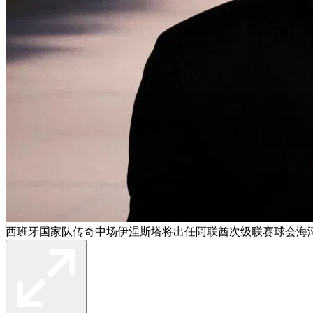
西班牙国家队传奇中场伊涅斯塔将出任阿联酋次级联赛球会海湾