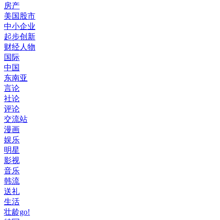
房产
美国股市
中小企业
起步创新
财经人物
国际
中国
东南亚
言论
社论
评论
交流站
漫画
娱乐
明星
影视
音乐
韩流
送礼
生活
壮龄go!