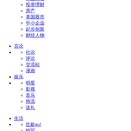
投资理财
房产
美国股市
中小企业
起步创新
财经人物
言论
社论
评论
交流站
漫画
娱乐
明星
影视
音乐
韩流
送礼
生活
壮龄go!
特写