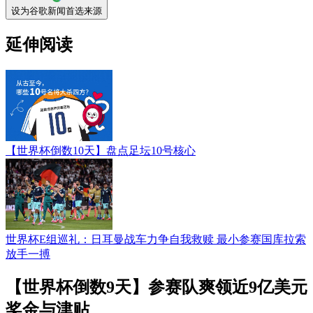
设为谷歌新闻首选来源
延伸阅读
【世界杯倒数10天】盘点足坛10号核心
世界杯E组巡礼：日耳曼战车力争自我救赎 最小参赛国库拉索
放手一搏
【世界杯倒数9天】参赛队爽领近9亿美元
奖金与津贴