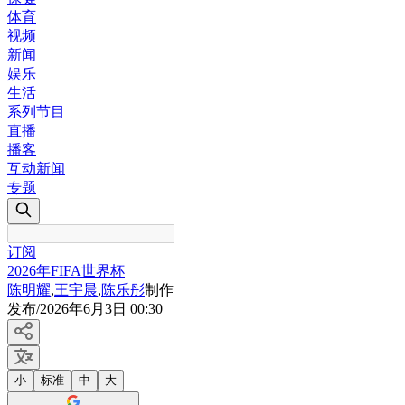
体育
视频
新闻
娱乐
生活
系列节目
直播
播客
互动新闻
专题
订阅
2026年FIFA世界杯
陈明耀
,
王宇晨
,
陈乐彤
制作
发布
/
2026年6月3日 00:30
小
标准
中
大