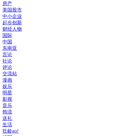
房产
美国股市
中小企业
起步创新
财经人物
国际
中国
东南亚
言论
社论
评论
交流站
漫画
娱乐
明星
影视
音乐
韩流
送礼
生活
壮龄go!