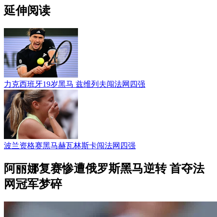
延伸阅读
力克西班牙19岁黑马 兹维列夫闯法网四强
波兰资格赛黑马赫瓦林斯卡闯法网四强
阿丽娜复赛惨遭俄罗斯黑马逆转 首夺法
网冠军梦碎