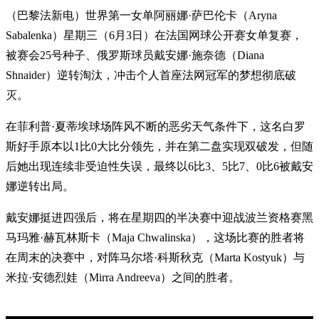
（巴黎法新电）世界第一女单阿丽娜·萨巴伦卡（Aryna
Sabalenka）星期三（6月3日）在法国网球公开赛女单复赛，
被赛会25号种子、俄罗斯球员戴安娜·施奈德（Diana
Shnaider）逆转淘汰，冲击个人首座法网冠军的梦想彻底破
灭。
在菲利普·夏蒂埃球场阵风不断的恶劣天气条件下，这名白罗
斯好手原本以1比0大比分领先，并在第二盘实现双破发，但随
后她出现连续非受迫性失误，最终以6比3、5比7、0比6被戴安
娜逆转出局。
戴安娜挺进四强后，将在星期四的半决赛中迎战波兰资格赛黑
马玛雅·赫瓦林斯卡（Maja Chwalinska），这场比赛的胜者将
在周末的决赛中，对阵马尔塔·科斯秋克（Marta Kostyuk）与
米拉·安德烈娃（Mirra Andreeva）之间的胜者。