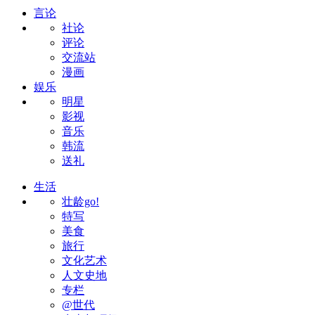
言论
社论
评论
交流站
漫画
娱乐
明星
影视
音乐
韩流
送礼
生活
壮龄go!
特写
美食
旅行
文化艺术
人文史地
专栏
@世代