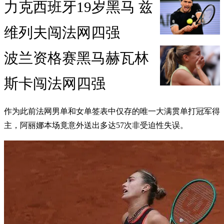
力克西班牙19岁黑马 兹
维列夫闯法网四强
波兰资格赛黑马赫瓦林
斯卡闯法网四强
作为此前法网男单和女单签表中仅存的唯一大满贯单打冠军得
主，阿丽娜本场竟意外送出多达57次非受迫性失误。