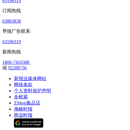
63196319
订阅热线
63883838
早报广告联系
63196319
新闻热线
1800-7416388
或
92288736
新报业媒体网站
网络条款
个人资料保护声明
全检索
ZShop集品店
海峡时报
商业时报