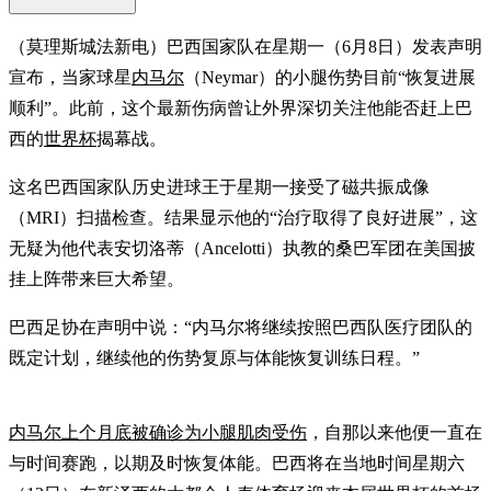
（莫理斯城法新电）巴西国家队在星期一（6月8日）发表声明
宣布，当家球星
内马尔
（Neymar）的小腿伤势目前“恢复进展
顺利”。此前，这个最新伤病曾让外界深切关注他能否赶上巴
西的
世界杯
揭幕战。
这名巴西国家队历史进球王于星期一接受了磁共振成像
（MRI）扫描检查。结果显示他的“治疗取得了良好进展”，这
无疑为他代表安切洛蒂（Ancelotti）执教的桑巴军团在美国披
挂上阵带来巨大希望。
巴西足协在声明中说：“内马尔将继续按照巴西队医疗团队的
既定计划，继续他的伤势复原与体能恢复训练日程。”
内马尔上个月底被确诊为小腿肌肉受伤
，自那以来他便一直在
与时间赛跑，以期及时恢复体能。巴西将在当地时间星期六