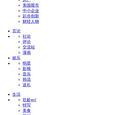
美国股市
中小企业
起步创新
财经人物
言论
社论
评论
交流站
漫画
娱乐
明星
影视
音乐
韩流
送礼
生活
壮龄go!
特写
美食