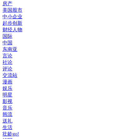
房产
美国股市
中小企业
起步创新
财经人物
国际
中国
东南亚
言论
社论
评论
交流站
漫画
娱乐
明星
影视
音乐
韩流
送礼
生活
壮龄go!