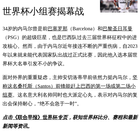
世界杯小组赛揭幕战
34岁的内马尔曾是前
巴塞罗那
（Barcelona）和
巴黎圣日耳曼
（PSG）的超级巨星，也是巴西队过去三届世界杯征程中的进
攻核心。然而，由于内马尔近年接连不断的严重伤病，自2023
年以来就未能代表国家队出战过正式比赛，因此他入选本届世
界杯大名单引发不小的争议。
面对外界的重重疑虑，主帅安切洛蒂早前依然力挺内马尔，
坚
称这名桑托斯（Santos）前锋能赶上巴西的第一场或第二场小
组赛
。这名意大利名帅同时也大派定心丸，表示对内马尔的复
出会保持耐心，“绝不会急于一时”。
点击
《联合早报》世界杯
专页
，获知世界杯比分、赛程和最新
新闻等资讯。