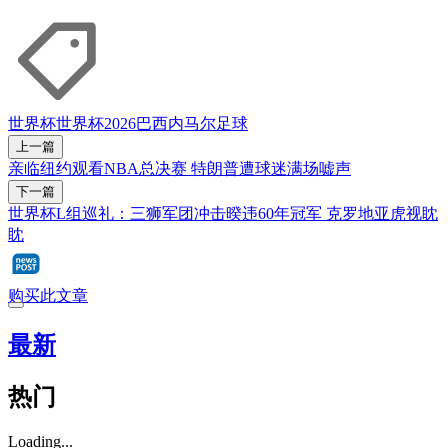
世界杯
世界杯2026
巴西
内马尔
足球
上一篇
亲临纽约观看NBA总决赛 特朗普遭球迷满场嘘声
下一篇
世界杯L组巡礼：三狮军团冲击暌违60年冠军 克罗地亚虎视眈
眈
购买此文章
最新
热门
Loading...