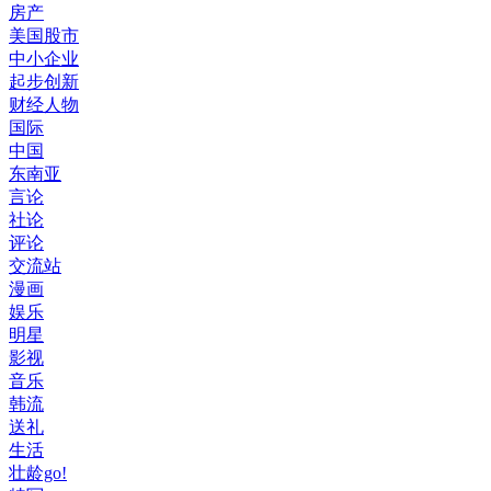
房产
美国股市
中小企业
起步创新
财经人物
国际
中国
东南亚
言论
社论
评论
交流站
漫画
娱乐
明星
影视
音乐
韩流
送礼
生活
壮龄go!