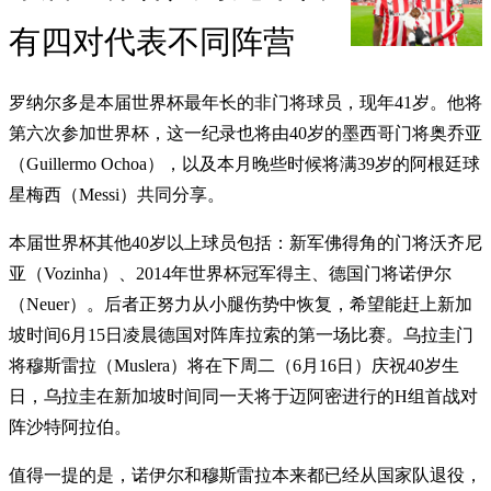
有四对代表不同阵营
罗纳尔多是本届世界杯最年长的非门将球员，现年41岁。他将
第六次参加世界杯，这一纪录也将由40岁的墨西哥门将奥乔亚
（Guillermo Ochoa），以及本月晚些时候将满39岁的阿根廷球
星梅西（Messi）共同分享。
本届世界杯其他40岁以上球员包括：新军佛得角的门将沃齐尼
亚（Vozinha）、2014年世界杯冠军得主、德国门将诺伊尔
（Neuer）。后者正努力从小腿伤势中恢复，希望能赶上新加
坡时间6月15日凌晨德国对阵库拉索的第一场比赛。乌拉圭门
将穆斯雷拉（Muslera）将在下周二（6月16日）庆祝40岁生
日，乌拉圭在新加坡时间同一天将于迈阿密进行的H组首战对
阵沙特阿拉伯。
值得一提的是，诺伊尔和穆斯雷拉本来都已经从国家队退役，