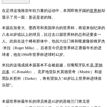
在足球这项推崇年轻力量的运动中，本周即将开踢的
世界杯
却
显示了另一面：姜还是老的辣。
本届在加拿大、墨西哥和美国举办的世界杯，将迎来创纪录的
八名40岁或以上的球员，比过去22届世界杯的总和还要多一
人。此前在这个稀有群体中，包括六位门将和喀麦隆前锋罗杰
·米拉（Roger Milla）。后者至今仍是世界杯正赛最年长的进
球者，他在1994年世界杯进球时42岁。
米拉的这项成就本届基本不会被超越，但葡萄牙队长
克·罗纳
尔多
（C.Ronaldo）、克罗地亚队长莫德里奇（Modric）和波
黑队长哲科（Dzeko），将有望加入“40岁以上世界杯进球俱
乐部”。
本届世界杯最年长的球员将是43岁的苏格兰门将戈登