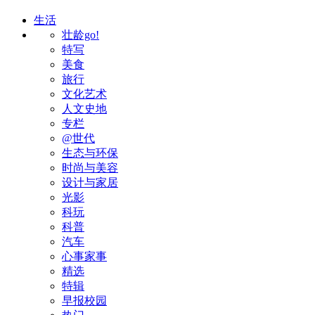
生活
壮龄go!
特写
美食
旅行
文化艺术
人文史地
专栏
@世代
生态与环保
时尚与美容
设计与家居
光影
科玩
科普
汽车
心事家事
精选
特辑
早报校园