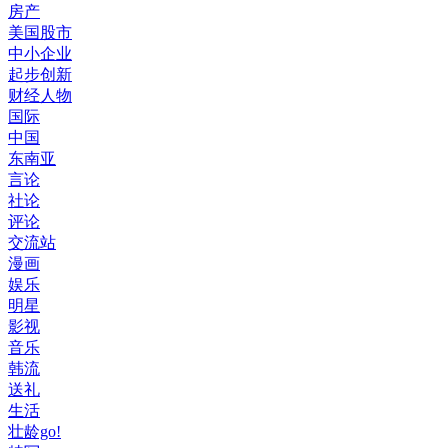
房产
美国股市
中小企业
起步创新
财经人物
国际
中国
东南亚
言论
社论
评论
交流站
漫画
娱乐
明星
影视
音乐
韩流
送礼
生活
壮龄go!