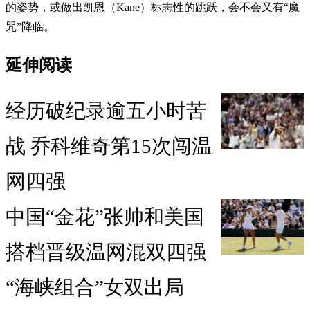
的姿势，或做出
凯恩
（Kane）标志性的跳跃，会不会又有“魔
咒”降临。
延伸阅读
经历破纪录逾五小时苦
战 乔科维奇第15次闯温
网四强
中国“金花”张帅和美国
搭档晋级温网混双四强
“海峡组合”女双出局