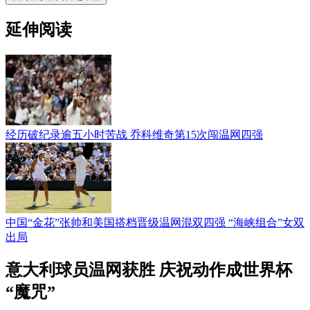
延伸阅读
经历破纪录逾五小时苦战 乔科维奇第15次闯温网四强
中国“金花”张帅和美国搭档晋级温网混双四强 “海峡组合”女双
出局
意大利球员温网获胜 庆祝动作成世界杯
“魔咒”