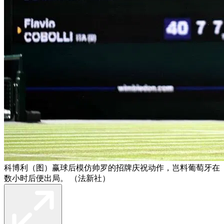
科博利（图）赢球后模仿帅罗的招牌庆祝动作，岂料葡萄牙在
数小时后便出局。 （法新社）