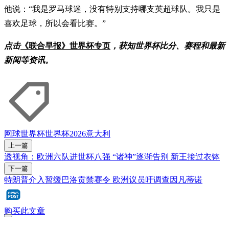
他说：“我是罗马球迷，没有特别支持哪支英超球队。我只是
喜欢足球，所以会看比赛。”
点击
《联合早报》世界杯专页
，获知世界杯比分、赛程和最新
新闻等资讯。
网球
世界杯
世界杯2026
意大利
上一篇
透视角：欧洲六队进世杯八强 “诸神”逐渐告别 新王接过衣钵
下一篇
特朗普介入暂缓巴洛贡禁赛令 欧洲议员吁调查因凡蒂诺
购买此文章