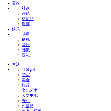
言论
社论
评论
交流站
漫画
娱乐
明星
影视
音乐
韩流
送礼
生活
壮龄go!
特写
美食
旅行
文化艺术
人文史地
专栏
@世代