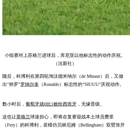
小组赛对上苏格兰进球后，库尼亚以他标志性的动作庆祝。
（法新社）
随后，科博利在第四轮淘汰德米纳尔（de Minaur）后，又做
出“帅罗”
罗纳尔多
（Ronaldo）标志性的“SIUUU”庆祝动作。
数小时后，
葡萄牙就0比1败给西班牙
，无缘晋级。
这也让
英格兰
球迷担心，即将在复赛迎战本土球员费里
（Fery）的科博利，若模仿贝林厄姆（Bellingham）双臂张开