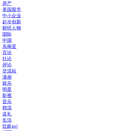
房产
美国股市
中小企业
起步创新
财经人物
国际
中国
东南亚
言论
社论
评论
交流站
漫画
娱乐
明星
影视
音乐
韩流
送礼
生活
壮龄go!