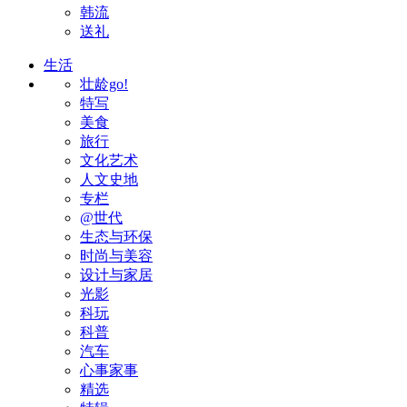
韩流
送礼
生活
壮龄go!
特写
美食
旅行
文化艺术
人文史地
专栏
@世代
生态与环保
时尚与美容
设计与家居
光影
科玩
科普
汽车
心事家事
精选