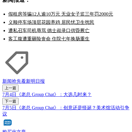
假租房等骗12人逾10万元 无业女子监三年罚2000元
义顺停车场顶层花园养鸡 居民忧卫生扰民
遭私召车司机辱骂 德士叔录口供昏厥亡
客工腹遭重砸险丧命 住院七年换肠重生
新闻抢先看
新明日报
上一篇
7月4日《老总 Group Chat》：大选几时来？
下一篇
7月5日《老总 Group Chat》：创意还是怪诞？美术馆活动引争
议
购买此文章