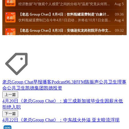
老总Group Chat
早报播客
Podcast
96.3好FM
陈振声
公共卫生理事
会
公共卫生
凯德集团
凯德投资
上一篇
4月20日《老总Group Chat》：逾三成新加坡毕业生因薪水低
拒绝入职
下一篇
4月22日《老总Group Chat》：中东战火外溢 亚太暗流浮现