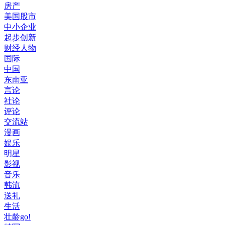
房产
美国股市
中小企业
起步创新
财经人物
国际
中国
东南亚
言论
社论
评论
交流站
漫画
娱乐
明星
影视
音乐
韩流
送礼
生活
壮龄go!