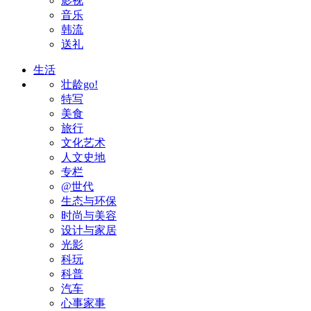
影视
音乐
韩流
送礼
生活
壮龄go!
特写
美食
旅行
文化艺术
人文史地
专栏
@世代
生态与环保
时尚与美容
设计与家居
光影
科玩
科普
汽车
心事家事