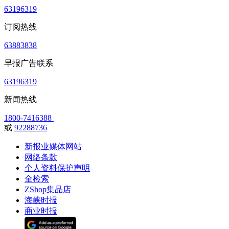
63196319
订阅热线
63883838
早报广告联系
63196319
新闻热线
1800-7416388
或
92288736
新报业媒体网站
网络条款
个人资料保护声明
全检索
ZShop集品店
海峡时报
商业时报