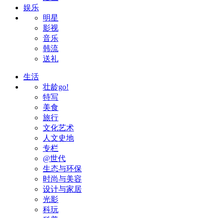
娱乐
明星
影视
音乐
韩流
送礼
生活
壮龄go!
特写
美食
旅行
文化艺术
人文史地
专栏
@世代
生态与环保
时尚与美容
设计与家居
光影
科玩