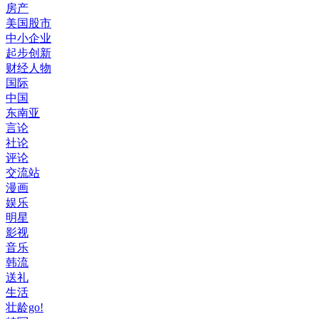
房产
美国股市
中小企业
起步创新
财经人物
国际
中国
东南亚
言论
社论
评论
交流站
漫画
娱乐
明星
影视
音乐
韩流
送礼
生活
壮龄go!