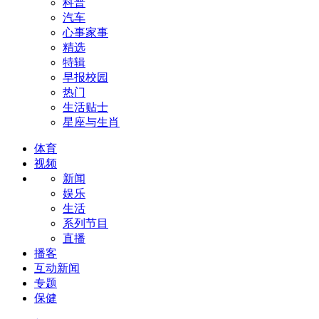
科普
汽车
心事家事
精选
特辑
早报校园
热门
生活贴士
星座与生肖
体育
视频
新闻
娱乐
生活
系列节目
直播
播客
互动新闻
专题
保健