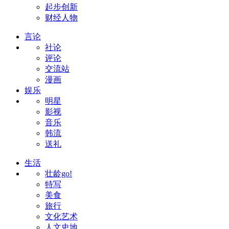
起步创新
财经人物
言论
社论
评论
交流站
漫画
娱乐
明星
影视
音乐
韩流
送礼
生活
壮龄go!
特写
美食
旅行
文化艺术
人文史地