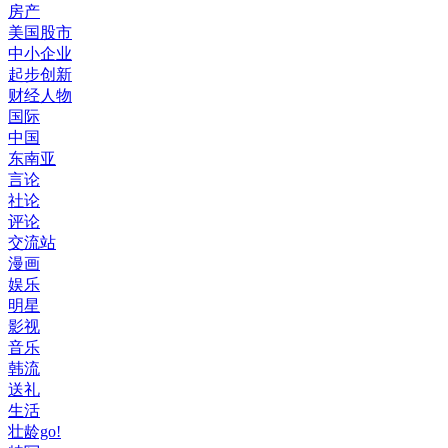
房产
美国股市
中小企业
起步创新
财经人物
国际
中国
东南亚
言论
社论
评论
交流站
漫画
娱乐
明星
影视
音乐
韩流
送礼
生活
壮龄go!