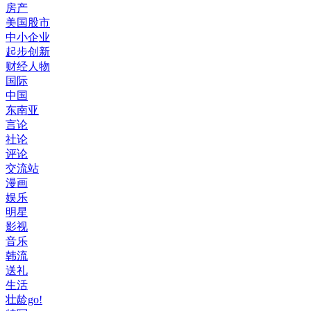
房产
美国股市
中小企业
起步创新
财经人物
国际
中国
东南亚
言论
社论
评论
交流站
漫画
娱乐
明星
影视
音乐
韩流
送礼
生活
壮龄go!