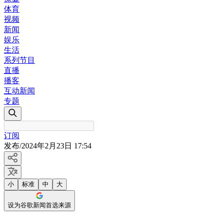
体育
视频
新闻
娱乐
生活
系列节目
直播
播客
互动新闻
专题
订阅
发布
/
2024年2月23日 17:54
小
标准
中
大
设为谷歌新闻首选来源